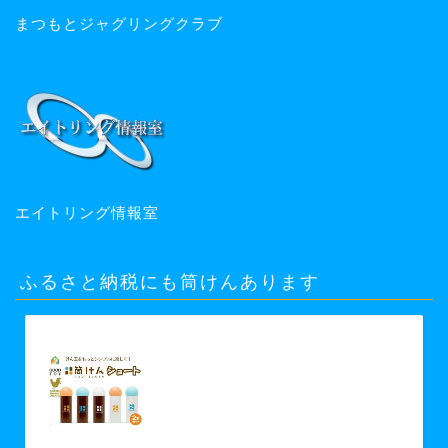
まつもとジャグリングクラブ
エイトリング情報室
ふるさと納税にも筒けんあります
【ふるさと納税】【グッド・トイ
2021 多世代交流賞受賞】自宅で軽ス
ポーツ＆免疫力UP！ニュースポーツ
「筒けん」ショート2本セット 【 お
もちゃ 遊び 大人 子供 キッズ 屋内遊
び けん玉 ニュースポーツ 初心者 上
級者 】 お届け：30日以内に発送い