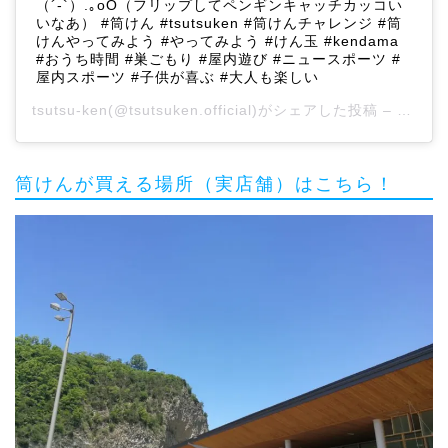
（´-`）.｡oO（フリップしてペンギンキャッチカッコい
いなあ） #筒けん #tsutsuken #筒けんチャレンジ #筒
けんやってみよう #やってみよう #けん玉 #kendama
#おうち時間 #巣ごもり #屋内遊び #ニュースポーツ #
屋内スポーツ #子供が喜ぶ #大人も楽しい
tsutsu-ken
(@tsutsuken.official)がシェアした投稿 –
2020
筒けんが買える場所（実店舗）はこちら！