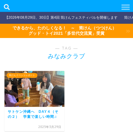
【2026年08月29日、30日】第4回 筒けんフェスティバルを開催します
筒け
できるから、たのしくなる！ ～ 筒けん（つつけん）
グッド・トイ2021「多世代交流賞」受賞
― TAG ―
みなみクラブ
筒けんイベントレポート
サトケン沖縄へ DAY４（そ
の２） 学童で楽しい時間♫
2025年3月29日