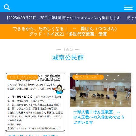
【2026年08月29日、30日】第4回 筒けんフェスティバルを開催します
筒け
できるから、たのしくなる！ ～ 筒けん（つつけん）
グッド・トイ2021「多世代交流賞」受賞
― TAG ―
城南公民館
イベント・スケジュール
筒けんイベントレポート
一球入魂！けん玉教室 ～
けん玉教への入信おめでとう
ございます