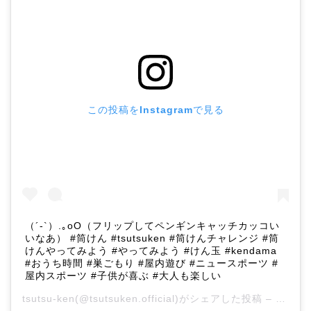
この投稿をInstagramで見る
（´-`）.｡oO（フリップしてペンギンキャッチカッコい
いなあ） #筒けん #tsutsuken #筒けんチャレンジ #筒
けんやってみよう #やってみよう #けん玉 #kendama
#おうち時間 #巣ごもり #屋内遊び #ニュースポーツ #
屋内スポーツ #子供が喜ぶ #大人も楽しい
tsutsu-ken
(@tsutsuken.official)がシェアした投稿 –
2020