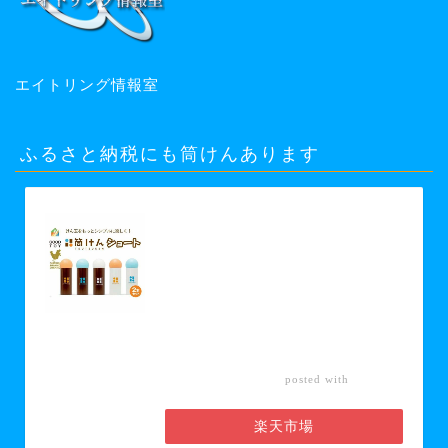
エイトリング情報室
ふるさと納税にも筒けんあります
【ふるさと納税】【グッド・トイ
2021 多世代交流賞受賞】自宅で軽ス
ポーツ＆免疫力UP！ニュースポーツ
「筒けん」ショート2本セット 【 お
もちゃ 遊び 大人 子供 キッズ 屋内遊
び けん玉 ニュースポーツ 初心者 上
級者 】 お届け：30日以内に発送い
たします
カエレ
posted with
バ
楽天市場