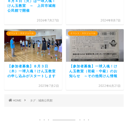
８月４日（火）は一球入魂！
けん玉教室 ～ 上田市城南
公民館で開催
2026年7月27日
2024年8月7日
イベント・スケジュール
イベント・スケジュール
【参加者募集】８月３日
【参加者募集】一球入魂！け
（木）一球入魂！けん玉教室
ん玉教室（初級・中級）のお
の申し込みがスタートします
知らせ ～その他筒けん情報
2023年7月2日
2022年6月21日
HOME
タグ : 城南公民館