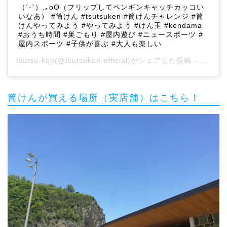
（´-`）.｡oO（フリップしてペンギンキャッチカッコい
いなあ） #筒けん #tsutsuken #筒けんチャレンジ #筒
けんやってみよう #やってみよう #けん玉 #kendama
#おうち時間 #巣ごもり #屋内遊び #ニュースポーツ #
屋内スポーツ #子供が喜ぶ #大人も楽しい
tsutsu-ken
(@tsutsuken.official)がシェアした投稿 –
2020
筒けんが買える場所（実店舗）はこちら！