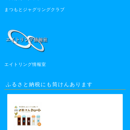
まつもとジャグリングクラブ
エイトリング情報室
ふるさと納税にも筒けんあります
【ふるさと納税】【グッド・トイ
2021 多世代交流賞受賞】自宅で軽ス
ポーツ＆免疫力UP！ニュースポーツ
「筒けん」ショート2本セット 【 お
もちゃ 遊び 大人 子供 キッズ 屋内遊
び けん玉 ニュースポーツ 初心者 上
級者 】 お届け：30日以内に発送い