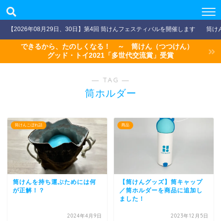
【2026年08月29日、30日】第4回 筒けんフェスティバルを開催します
筒け
できるから、たのしくなる！ ～ 筒けん（つつけん）
グッド・トイ2021「多世代交流賞」受賞
― TAG ―
筒ホルダー
筒けんこぼれ話
商品
筒けんを持ち運ぶためには何
【筒けんグッズ】筒キャップ
が正解！？
／筒ホルダーを商品に追加し
ました！
2024年4月9日
2023年12月5日