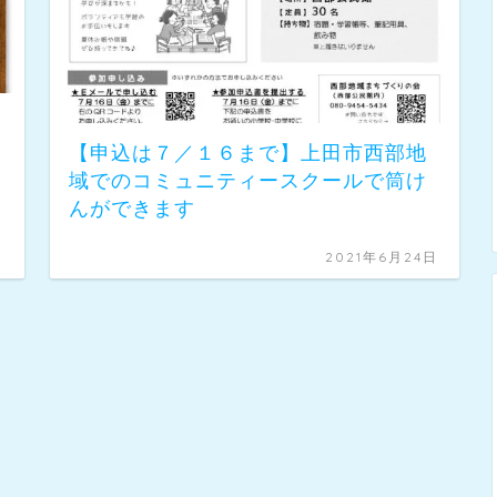
【申込は７／１６まで】上田市西部地
域でのコミュニティースクールで筒け
んができます
日
2021年6月24日