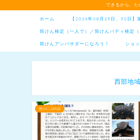
できるから、た
ホーム
【2026年08月29日、30
筒けん検定（一人で）／筒けんバディ検定（
筒けんアンバサダーになろう！
ショ
西部地
筒けんこぼれ話