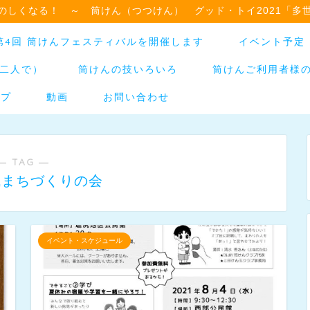
のしくなる！ ～ 筒けん（つつけん） グッド・トイ2021「多
日】第4回 筒けんフェスティバルを開催します
イベント予定
二人で）
筒けんの技いろいろ
筒けんご利用者様
ップ
動画
お問い合わせ
― TAG ―
域まちづくりの会
イベント・スケジュール