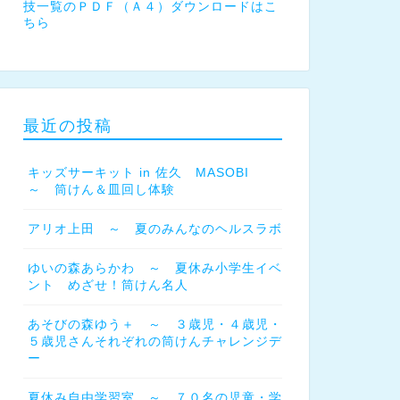
技一覧のＰＤＦ（Ａ４）ダウンロードはこ
ちら
最近の投稿
キッズサーキット in 佐久 MASOBI
～ 筒けん＆皿回し体験
アリオ上田 ～ 夏のみんなのヘルスラボ
ゆいの森あらかわ ～ 夏休み小学生イベ
ント めざせ！筒けん名人
あそびの森ゆう＋ ～ ３歳児・４歳児・
５歳児さんそれぞれの筒けんチャレンジデ
ー
夏休み自由学習室 ～ ７０名の児童・学