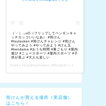
（´-`）.｡oO（フリップしてペンギンキャ
ッチカッコいいなあ） #筒けん
#tsutsuken #筒けんチャレンジ #筒けん
やってみよう #やってみよう #けん玉
#kendama #おうち時間 #巣ごもり #屋内
遊び #ニュースポーツ #屋内スポーツ #子
供が喜ぶ #大人も楽しい
tsutsu-ken
(@tsutsuken.official)がシェアした投稿 –
202
筒けんが買える場所（実店舗）
はこちら！