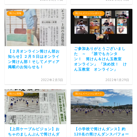
筒けん情報
筒けんイベントレポート
ご参加ありがとうございまし
【２月オンライン筒けん部お
た ～ 「誰でもカンタ
知らせ】２月５日はオンライ
ン！ 筒けん＆けん玉教室
ン筒けん部！そしてメディア
オンライン」 「決め技！ け
掲載のお知らせも！
ん玉教室 オンライン」
2022年2月3日
2022年1月29日
筒けん情報
筒けんイベントレポート
【上田ケーブルビジョン】お
【小学校で筒けんダンス】約
ちゃのましんぶんで筒けんダ
120名の筒けんダンスパフォー