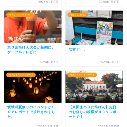
2026年2月5日
2026年1月17日
筒けんフェスティバル
筒けんこぼれ話
第３回筒けん大会が新聞に、
取材デー。
ケーブルテレビに♪
2025年7月8日
2025年7月2日
筒けんイベントレポート
筒けんイベントレポート
坂城町夏祭りのイベントがＵ
【真田まつりに筒けん】先日
ＣＶレポートで放映されまし
のお祭りの模様がＵＣＶレポ
た♪
ートで！
2023年8月19日
2022年8月13日