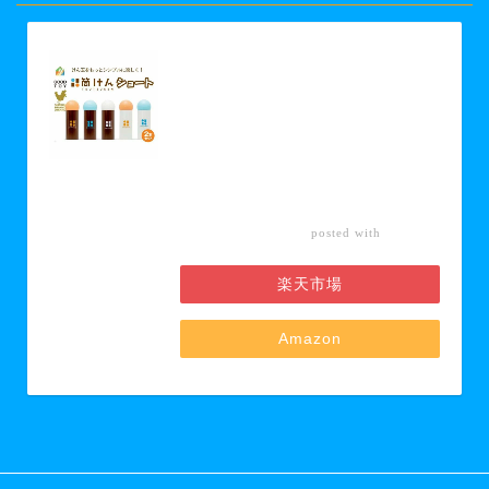
【ふるさと納税】【グッド・トイ
2021 多世代交流賞受賞】自宅で軽ス
ポーツ＆免疫力UP！ニュースポーツ
「筒けん」ショート2本セット 【 お
もちゃ 遊び 大人 子供 キッズ 屋内遊
び けん玉 ニュースポーツ 初心者 上
級者 】 お届け：30日以内に発送い
たします
カエレ
posted with
バ
楽天市場
Amazon