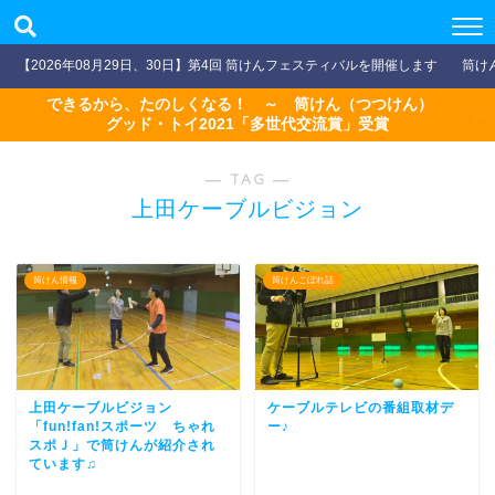
【2026年08月29日、30日】第4回 筒けんフェスティバルを開催します
筒け
できるから、たのしくなる！ ～ 筒けん（つつけん）
グッド・トイ2021「多世代交流賞」受賞
― TAG ―
上田ケーブルビジョン
筒けん情報
筒けんこぼれ話
上田ケーブルビジョン
ケーブルテレビの番組取材デ
「fun!fan!スポーツ ちゃれ
ー♪
スポＪ」で筒けんが紹介され
ています♫