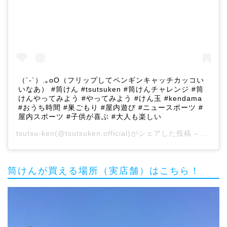
（´-`）.｡oO（フリップしてペンギンキャッチカッコい
いなあ） #筒けん #tsutsuken #筒けんチャレンジ #筒
けんやってみよう #やってみよう #けん玉 #kendama
#おうち時間 #巣ごもり #屋内遊び #ニュースポーツ #
屋内スポーツ #子供が喜ぶ #大人も楽しい
tsutsu-ken
(@tsutsuken.official)がシェアした投稿 –
2020
筒けんが買える場所（実店舗）はこちら！