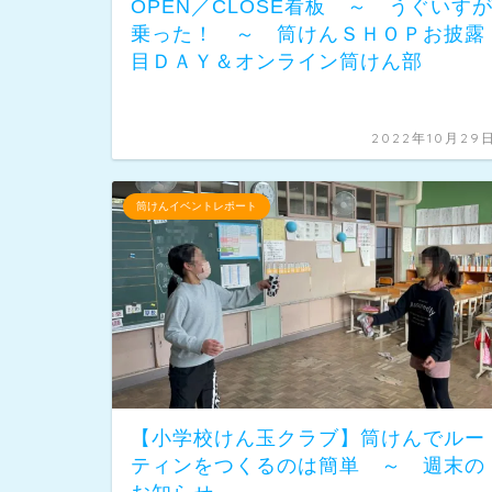
OPEN／CLOSE看板 ～ うぐいす
乗った！ ～ 筒けんＳＨＯＰお披露
目ＤＡＹ＆オンライン筒けん部
2022年10月29
筒けんイベントレポート
【小学校けん玉クラブ】筒けんでルー
ティンをつくるのは簡単 ～ 週末の