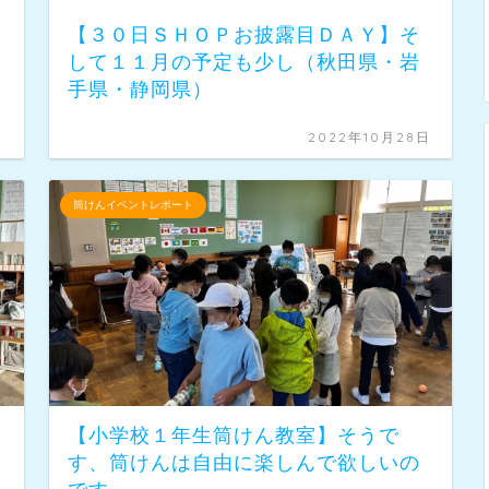
が
【３０日ＳＨＯＰお披露目ＤＡＹ】そ
して１１月の予定も少し（秋田県・岩
手県・静岡県）
日
2022年10月28日
筒けんイベントレポート
【小学校１年生筒けん教室】そうで
す、筒けんは自由に楽しんで欲しいの