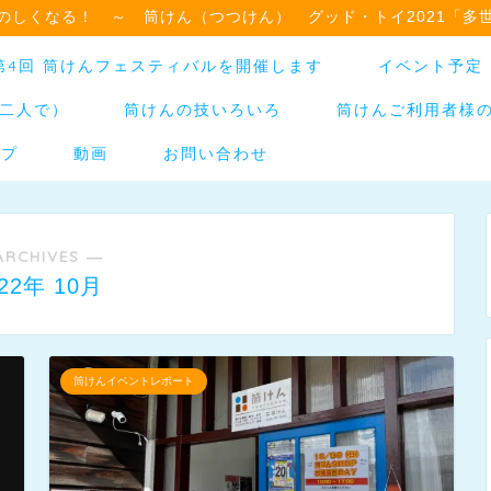
のしくなる！ ～ 筒けん（つつけん） グッド・トイ2021「多
日】第4回 筒けんフェスティバルを開催します
イベント予定
二人で）
筒けんの技いろいろ
筒けんご利用者様
ップ
動画
お問い合わせ
ARCHIVES ―
022年 10月
筒けんイベントレポート