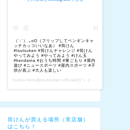
（´-`）.｡oO（フリップしてペンギンキャ
ッチカッコいいなあ） #筒けん
#tsutsuken #筒けんチャレンジ #筒けん
やってみよう #やってみよう #けん玉
#kendama #おうち時間 #巣ごもり #屋内
遊び #ニュースポーツ #屋内スポーツ #子
供が喜ぶ #大人も楽しい
tsutsu-ken
(@tsutsuken.official)がシェアした投稿 –
202
筒けんが買える場所（実店舗）
はこちら！