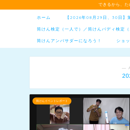
できるから、た
ホーム
【2026年08月29日、30
筒けん検定（一人で）／筒けんバディ検定（
筒けんアンバサダーになろう！
ショ
― 
2
筒けんイベントレポート