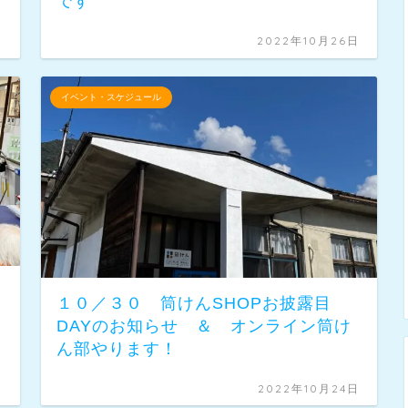
です
日
2022年10月26日
イベント・スケジュール
１０／３０ 筒けんSHOPお披露目
DAYのお知らせ ＆ オンライン筒け
ん部やります！
日
2022年10月24日