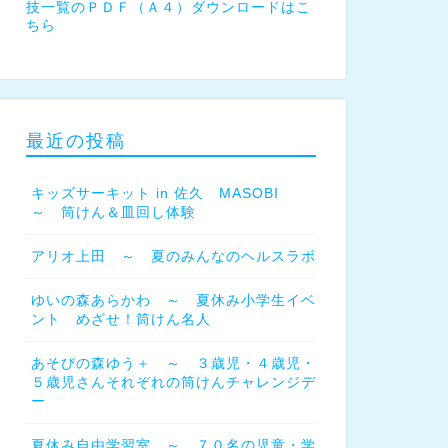
技一覧のＰＤＦ（Ａ４）ダウンロードはこ
ちら
最近の投稿
キッズサーキット in 佐久 MASOBI
～ 筒けん＆皿回し体験
アリオ上田 ～ 夏のみんなのヘルスラボ
ゆいの森あらかわ ～ 夏休み小学生イベ
ント めざせ！筒けん名人
あそびの森ゆう＋ ～ ３歳児・４歳児・
５歳児さんそれぞれの筒けんチャレンジデ
ー
夏休み自由学習室 ～ ７０名の児童・学