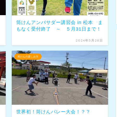
筒けんアンバサダー講習会 in 松本 ま
もなく受付終了 ～ ５月31日まで！
日
2024年5月28日
筒けんの楽しみ方
世界初！筒けんバレー大会！？？