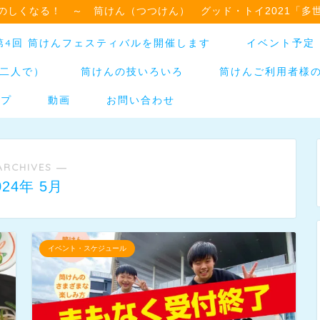
のしくなる！ ～ 筒けん（つつけん） グッド・トイ2021「多
日】第4回 筒けんフェスティバルを開催します
イベント予定
二人で）
筒けんの技いろいろ
筒けんご利用者様
ップ
動画
お問い合わせ
ARCHIVES ―
024年 5月
イベント・スケジュール