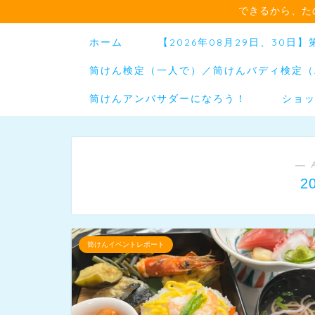
できるから、た
ホーム
【2026年08月29日、30
筒けん検定（一人で）／筒けんバディ検定（
筒けんアンバサダーになろう！
ショ
― 
2
筒けんイベントレポート