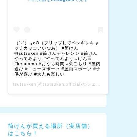
（´-`）.｡oO（フリップしてペンギンキャ
ッチカッコいいなあ） #筒けん
#tsutsuken #筒けんチャレンジ #筒けん
やってみよう #やってみよう #けん玉
#kendama #おうち時間 #巣ごもり #屋内
遊び #ニュースポーツ #屋内スポーツ #子
供が喜ぶ #大人も楽しい
tsutsu-ken
(@tsutsuken.official)がシェアした投稿 –
202
筒けんが買える場所（実店舗）
はこちら！