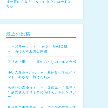
技一覧のＰＤＦ（Ａ４）ダウンロードはこ
ちら
最近の投稿
キッズサーキット in 佐久 MASOBI
～ 筒けん＆皿回し体験
アリオ上田 ～ 夏のみんなのヘルスラボ
ゆいの森あらかわ ～ 夏休み小学生イベ
ント めざせ！筒けん名人
あそびの森ゆう＋ ～ ３歳児・４歳児・
５歳児さんそれぞれの筒けんチャレンジデ
ー
夏休み自由学習室 ～ ７０名の児童・学