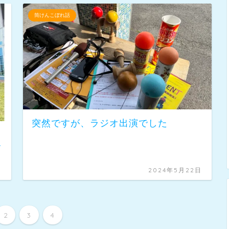
筒けんこぼれ話
突然ですが、ラジオ出演でした
す
日
2024年5月22日
2
3
4