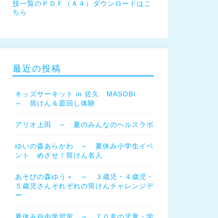
技一覧のＰＤＦ（Ａ４）ダウンロードはこ
ちら
最近の投稿
キッズサーキット in 佐久 MASOBI
～ 筒けん＆皿回し体験
アリオ上田 ～ 夏のみんなのヘルスラボ
ゆいの森あらかわ ～ 夏休み小学生イベ
ント めざせ！筒けん名人
あそびの森ゆう＋ ～ ３歳児・４歳児・
５歳児さんそれぞれの筒けんチャレンジデ
ー
夏休み自由学習室 ～ ７０名の児童・学