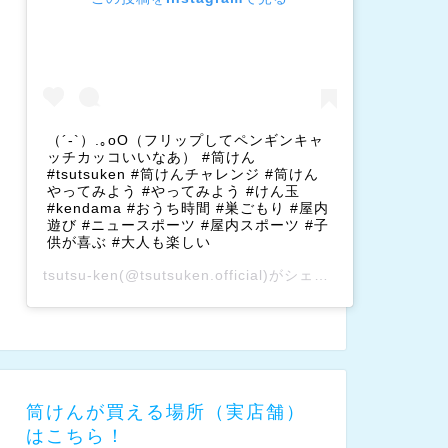
（´-`）.｡oO（フリップしてペンギンキャ
ッチカッコいいなあ） #筒けん
#tsutsuken #筒けんチャレンジ #筒けん
やってみよう #やってみよう #けん玉
#kendama #おうち時間 #巣ごもり #屋内
遊び #ニュースポーツ #屋内スポーツ #子
供が喜ぶ #大人も楽しい
tsutsu-ken
(@tsutsuken.official)がシェアした投稿 –
202
筒けんが買える場所（実店舗）
はこちら！