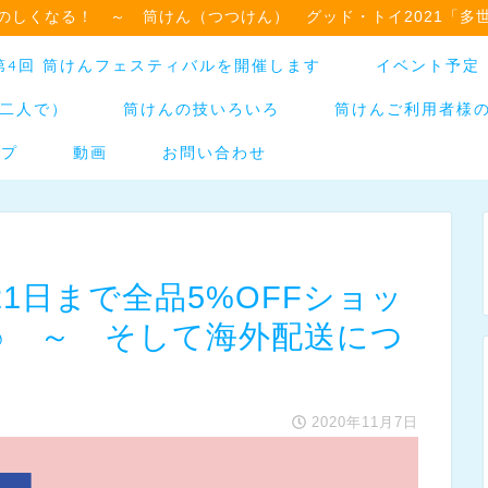
のしくなる！ ～ 筒けん（つつけん） グッド・トイ2021「多
日】第4回 筒けんフェスティバルを開催します
イベント予定
二人で）
筒けんの技いろいろ
筒けんご利用者様
ップ
動画
お問い合わせ
21日まで全品5%OFFショッ
♪ ～ そして海外配送につ
2020年11月7日