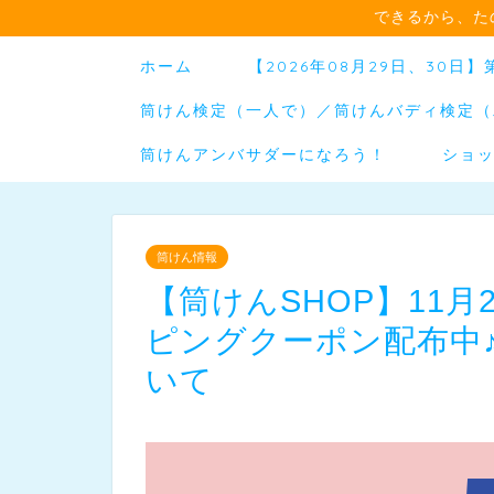
できるから、た
ホーム
【2026年08月29日、30
筒けん検定（一人で）／筒けんバディ検定（
筒けんアンバサダーになろう！
ショ
筒けん情報
【筒けんSHOP】11月
ピングクーポン配布中
いて