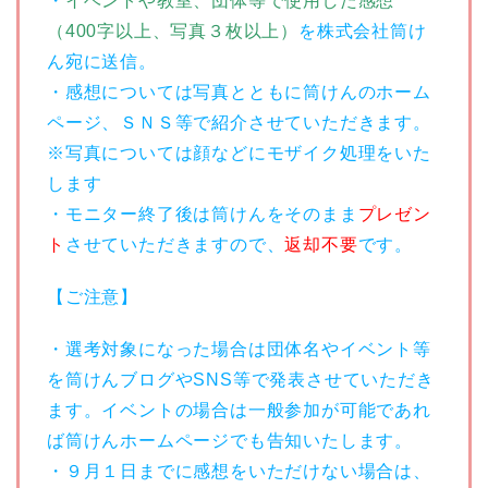
・
イベントや教室、団体等で使用した感想
（400字以上、写真３枚以上）
を株式会社筒け
ん宛に送信。
・感想については写真とともに筒けんのホーム
ページ、ＳＮＳ等で紹介させていただきます。
※写真については顔などにモザイク処理をいた
します
・モニター終了後は筒けんをそのまま
プレゼン
ト
させていただきますので、
返却不要
です。
【ご注意】
・選考対象になった場合は団体名やイベント等
を筒けんブログやSNS等で発表させていただき
ます。イベントの場合は一般参加が可能であれ
ば筒けんホームページでも告知いたします。
・９月１日までに感想をいただけない場合は、