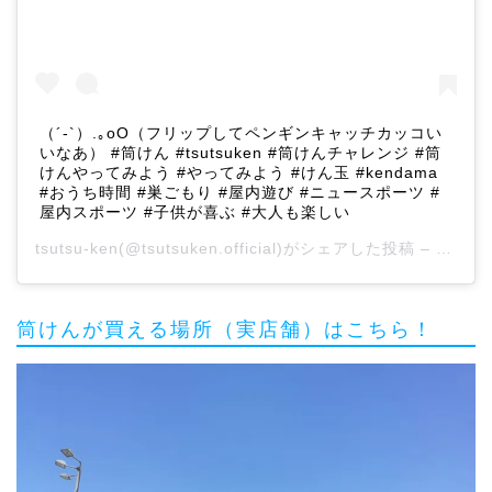
（´-`）.｡oO（フリップしてペンギンキャッチカッコい
いなあ） #筒けん #tsutsuken #筒けんチャレンジ #筒
けんやってみよう #やってみよう #けん玉 #kendama
#おうち時間 #巣ごもり #屋内遊び #ニュースポーツ #
屋内スポーツ #子供が喜ぶ #大人も楽しい
tsutsu-ken
(@tsutsuken.official)がシェアした投稿 –
2020
筒けんが買える場所（実店舗）はこちら！