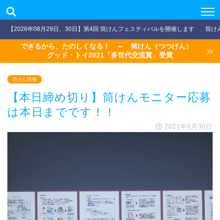
【2026年08月29日、30日】第4回 筒けんフェスティバルを開催します
筒け
できるから、たのしくなる！ ～ 筒けん（つつけん）
グッド・トイ2021「多世代交流賞」受賞
筒けん情報
【本日締め切り】筒けんモニター応募
は本日までです！！
2021年6月30日