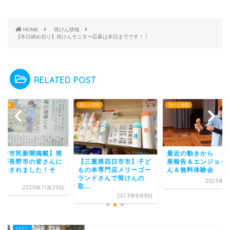
HOME
筒けん情報
【本日締め切り】筒けんモニター応募は本日までです！！
RELATED POST
ん情報
筒けん情報
筒けん情報
最近の動きから ～ 講
【長野市民新聞掲載
座報告＆エンジョイ筒け
けんが長野市の皆さ
三重県四日市市】子ど
ん＆無料体験会
も紹介されました！
の本専門店メリーゴー
し...
ンドさんで筒けんの
2023年2月3日
.
2020年11
2023年8月8日