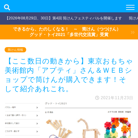
【2026年08月29日、30日】第4回 筒けんフェスティバルを開催します
筒け
できるから、たのしくなる！ ～ 筒けん（つつけん）
グッド・トイ2021「多世代交流賞」受賞
筒けん情報
【ここ数日の動きから】東京おもちゃ
美術館内「アプティ」さん＆ＷＥＢシ
ョップで筒けんが購入できます！そ
して紹介あれこれ。
2021年11月23日