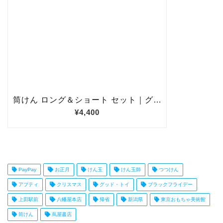
PayPay
お正月
けん玉
けん玉師
つつけん
アプティ
クリスマス
グッド・トイ
ブラックフライデー
上田駅前
八幡屋本店
帰省
新潟県
東京おもちゃ美術館
筒けん
蔦屋書店