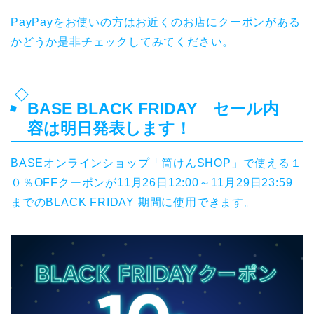
PayPayをお使いの方はお近くのお店にクーポンがある
かどうか是非チェックしてみてください。
BASE BLACK FRIDAY セール内
容は明日発表します！
BASEオンラインショップ「筒けんSHOP」で使える１
０％OFFクーポンが11月26日12:00～11月29日23:59
までのBLACK FRIDAY 期間に使用できます。