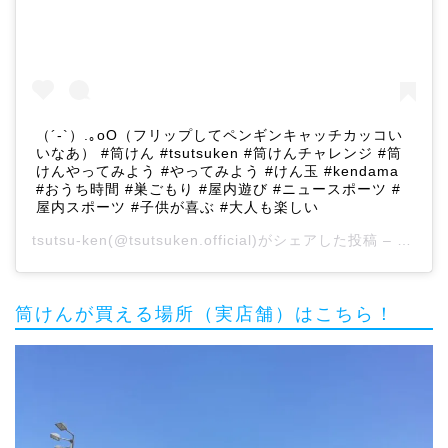
（´-`）.｡oO（フリップしてペンギンキャッチカッコい
いなあ） #筒けん #tsutsuken #筒けんチャレンジ #筒
けんやってみよう #やってみよう #けん玉 #kendama
#おうち時間 #巣ごもり #屋内遊び #ニュースポーツ #
屋内スポーツ #子供が喜ぶ #大人も楽しい
tsutsu-ken
(@tsutsuken.official)がシェアした投稿 –
2020
筒けんが買える場所（実店舗）はこちら！