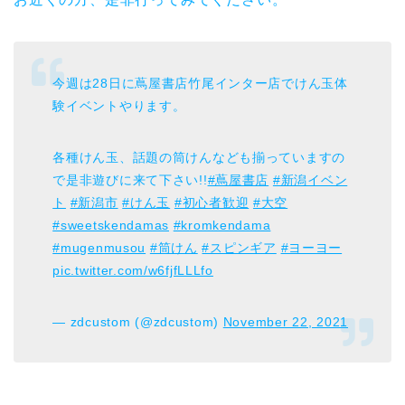
今週は28日に蔦屋書店竹尾インター店でけん玉体
験イベントやります。
各種けん玉、話題の筒けんなども揃っていますの
で是非遊びに来て下さい!!
#蔦屋書店
#新潟イベン
ト
#新潟市
#けん玉
#初心者歓迎
#大空
#sweetskendamas
#kromkendama
#mugenmusou
#筒けん
#スピンギア
#ヨーヨー
pic.twitter.com/w6fjfLLLfo
— zdcustom (@zdcustom)
November 22, 2021