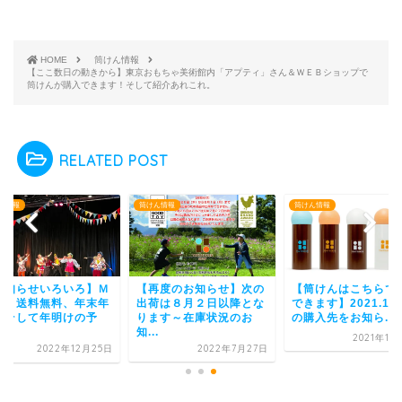
HOME
筒けん情報
【ここ数日の動きから】東京おもちゃ美術館内「アプティ」さん＆ＷＥＢショップで
筒けんが購入できます！そして紹介あれこれ。
RELATED POST
ん情報
筒けん情報
筒けん情報
お知らせいろいろ】Ｍ
【再度のお知らせ】次の
【筒けんはこちらで
Ｃ、送料無料、年末年
出荷は８月２日以降とな
できます】2021.11
、そして年明けの予
ります～在庫状況のお
の購入先をお知ら...
.
知...
2021年11
2022年12月25日
2022年7月27日