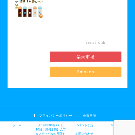
ポーツ＆免疫力UP！ニュースポーツ
「筒けん」ショート2本セット 【 お
もちゃ 遊び 大人 子供 キッズ 屋内遊
び けん玉 ニュースポーツ 初心者 上
級者 】 お届け：30日以内に発送い
たします
カエレ
posted with
バ
楽天市場
Amazon
プライバシーポリシー
免責事項
2019–2026 できるから、たのしくなる〜筒けん（つつけん）
ホーム
【2026年08月29日、
イベント予定
筒けんとは
30日】第4回 筒けんフ
ェスティバルを開催し
お問い合わせ