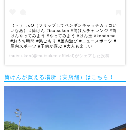
（´-`）.｡oO（フリップしてペンギンキャッチカッコい
いなあ） #筒けん #tsutsuken #筒けんチャレンジ #筒
けんやってみよう #やってみよう #けん玉 #kendama
#おうち時間 #巣ごもり #屋内遊び #ニュースポーツ #
屋内スポーツ #子供が喜ぶ #大人も楽しい
tsutsu-ken
(@tsutsuken.official)がシェアした投稿 –
2020
筒けんが買える場所（実店舗）はこちら！