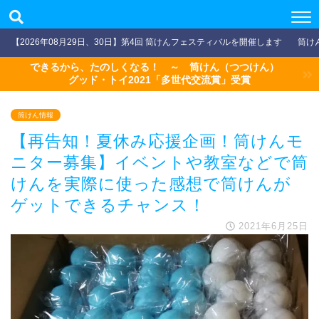
【2026年08月29日、30日】第4回 筒けんフェスティバルを開催します
筒け
できるから、たのしくなる！ ～ 筒けん（つつけん）
グッド・トイ2021「多世代交流賞」受賞
筒けん情報
【再告知！夏休み応援企画！筒けんモ
ニター募集】イベントや教室などで筒
けんを実際に使った感想で筒けんが
ゲットできるチャンス！
2021年6月25日