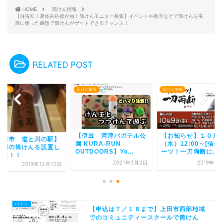
HOME
筒けん情報
【再告知！夏休み応援企画！筒けんモニター募集】イベントや教室などで筒けんを実
際に使った感想で筒けんがゲットできるチャンス！
RELATED POST
ん情報
筒けん情報
筒けん情報
【伊豆 河津バガテル公
【お知らせ】１０月
上田市 道と川の駅】
園 KURA-RUN
（水）12:00～[信
験用の筒けんを設置し
OUTDOORS】Yo...
ーツ！一刀両断に...
した！！
2021年3月2日
2019年1
2019年12月12日
【申込は７／１６まで】上田市西部地域
でのコミュニティースクールで筒けん