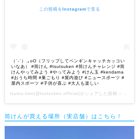
この投稿をInstagramで見る
（´-`）.｡oO（フリップしてペンギンキャッチカッコい
いなあ） #筒けん #tsutsuken #筒けんチャレンジ #筒
けんやってみよう #やってみよう #けん玉 #kendama
#おうち時間 #巣ごもり #屋内遊び #ニュースポーツ #
屋内スポーツ #子供が喜ぶ #大人も楽しい
tsutsu-ken
(@tsutsuken.official)がシェアした投稿 –
2020
筒けんが買える場所（実店舗）はこちら！