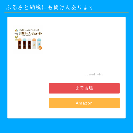
ふるさと納税にも筒けんあります
【ふるさと納税】【グッド・トイ
2021 多世代交流賞受賞】自宅で軽ス
ポーツ＆免疫力UP！ニュースポーツ
「筒けん」ショート2本セット 【 お
もちゃ 遊び 大人 子供 キッズ 屋内遊
び けん玉 ニュースポーツ 初心者 上
級者 】 お届け：30日以内に発送い
たします
カエレ
posted with
バ
楽天市場
Amazon