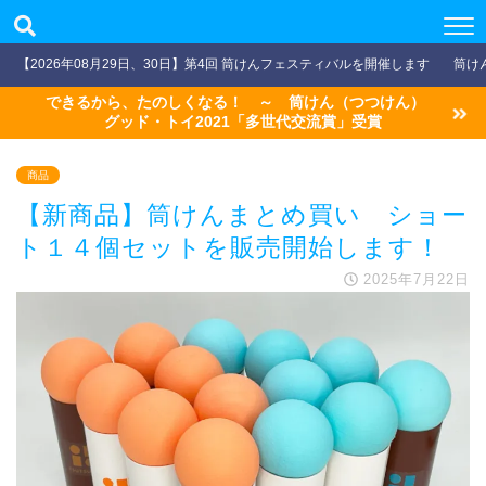
【2026年08月29日、30日】第4回 筒けんフェスティバルを開催します
筒け
できるから、たのしくなる！ ～ 筒けん（つつけん）
グッド・トイ2021「多世代交流賞」受賞
商品
【新商品】筒けんまとめ買い ショー
ト１４個セットを販売開始します！
2025年7月22日