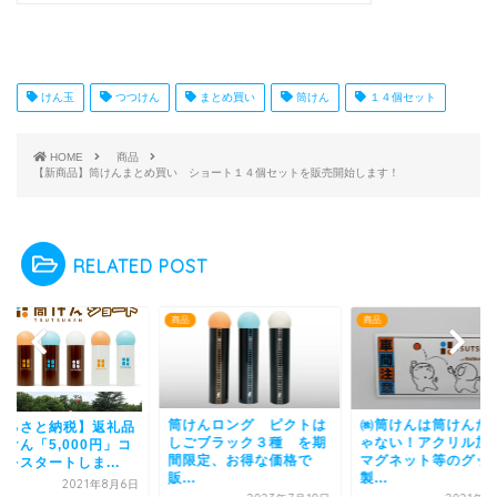
けん玉
つつけん
まとめ買い
筒けん
１４個セット
HOME
商品
【新商品】筒けんまとめ買い ショート１４個セットを販売開始します！
RELATED POST
商品
商品
けんロング ピクトは
㈱筒けんは筒けんだけじ
【ふるさと納税】返
ごブラック３種 を期
ゃない！アクリル加工や
の筒けん「5,000円
限定、お得な価格で
マグネット等のグッズ
ースをスタートしま..
.
製...
2021年8