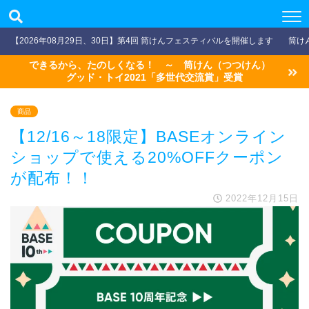
【2026年08月29日、30日】第4回 筒けんフェスティバルを開催します
筒け
できるから、たのしくなる！ ～ 筒けん（つつけん）
グッド・トイ2021「多世代交流賞」受賞
商品
【12/16～18限定】BASEオンライン
ショップで使える20%OFFクーポン
が配布！！
2022年12月15日