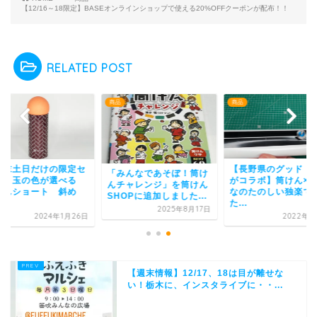
【12/16～18限定】BASEオンラインショップで使える20%OFFクーポンが配布！！
RELATED POST
商品
商品
週末土日だけの限定セ
【長野県のグッド・
「みんなであそぼ！筒け
ル】玉の色が選べる
がコラボ】筒けん×
んチャレンジ」を筒けん
けんショート 斜め
なのたのしい独楽で
SHOPに追加しました...
.
た...
2025年8月17日
2024年1月26日
2022年3
【週末情報】12/17、18は目が離せな
い！栃木に、インスタライブに・・...