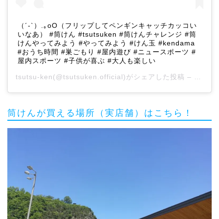
（´-`）.｡oO（フリップしてペンギンキャッチカッコい
いなあ） #筒けん #tsutsuken #筒けんチャレンジ #筒
けんやってみよう #やってみよう #けん玉 #kendama
#おうち時間 #巣ごもり #屋内遊び #ニュースポーツ #
屋内スポーツ #子供が喜ぶ #大人も楽しい
tsutsu-ken
(@tsutsuken.official)がシェアした投稿 –
2020
筒けんが買える場所（実店舗）はこちら！