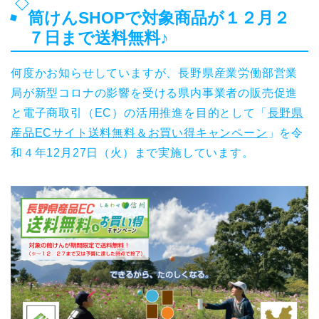
筒けんSHOPで対象商品が１２月２
７日まで送料無料♪
何度かお知らせしていますが、長野県産業労働部営業
局が新型コロナの影響を受ける県内事業者の販売促進
と電子商取引（EC）の活用推進を目的として「
長野県
産品ECサイト送料無料＆お買い得キャンペーン
」を令
和４年12月27日（火）まで実施しています。