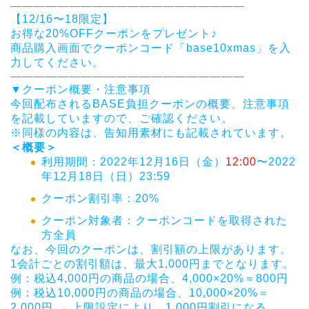
——————————
——————————
【12/16〜18限定】
お得な20%OFFクーポンをプレゼント♪
商品購入画面でクーポンコード「base10xmas」
を入
力してください。
——————————
——————————
▼クーポン概要・注意事項
今回配布されるBASE負担クーポンの概要、
注意事項
を記載していますので、ご確認ください。
※同様の内容は、告知用素材にも記載されています。
＜概要＞
利用期間：2022年12月16日（金）
12:00
〜
2022
年12月18日（日）23:59
クーポン割引率：20%
クーポン対象者：クーポンコードを取得された
方全員
なお、今回のクーポンは、割引額の上限があります。
1会計ごとの割引額は、最大1,000円までとなります。
例：税込4,000円の商品の場合、4,000×20%＝
800円
例：税込10,000円の商品の場合、10,000×20%＝
2,000円 → 上限設定により、1,000円割引になる