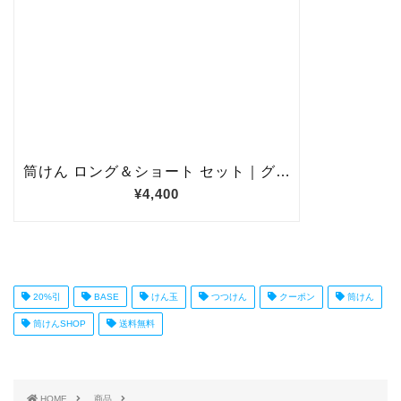
20%引
BASE
けん玉
つつけん
クーポン
筒けん
筒けんSHOP
送料無料
HOME
商品