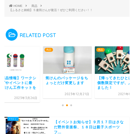
HOME
商品
【ふるさと納税】５連筒けんが復活！ぜひご利用ください！！
RELATED POST
商品
商品
けんのパッケージをち
【帰ってきたひとけん】
【新商品情報】ワー
っとだけ変更します
個数限定ですが、入荷し
ョップやイベントに
ました！
適！筒けん工作キッ
発...
2023年12月21日
2021年8月20日
2023年3月
【イベントお知らせ】９月１７日はさな
だ野外音楽祭、１８日は親子スポーツ
フ...