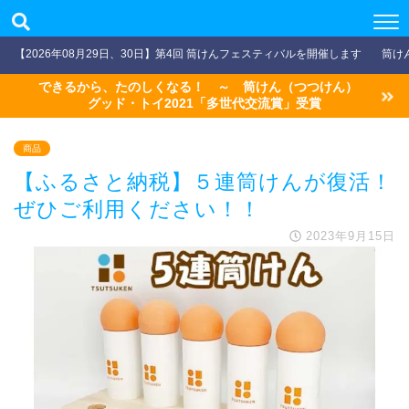
【2026年08月29日、30日】第4回 筒けんフェスティバルを開催します
筒け
できるから、たのしくなる！ ～ 筒けん（つつけん）
グッド・トイ2021「多世代交流賞」受賞
商品
【ふるさと納税】５連筒けんが復活！
ぜひご利用ください！！
2023年9月15日