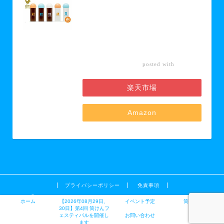
「筒けん」ショート2本セット 【 お
もちゃ 遊び 大人 子供 キッズ 屋内遊
び けん玉 ニュースポーツ 初心者 上
級者 】 お届け：30日以内に発送い
たします
カエレ
posted with
バ
楽天市場
Amazon
プライバシーポリシー
免責事項
2019–2026 できるから、たのしくなる〜筒けん（つつけん）
ホーム
【2026年08月29日、
イベント予定
筒けんとは
30日】第4回 筒けんフ
ェスティバルを開催し
お問い合わせ
ます