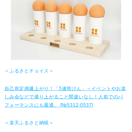
＜ふるさとチョイス＞
自己肯定感爆上がり！「5連筒けん」～イベントやお楽
しみ会などで盛り上がること間違いなし！人前でのパ
フォーマンスにも最適。 [№5312-0537]
＜楽天ふるさと納税＞