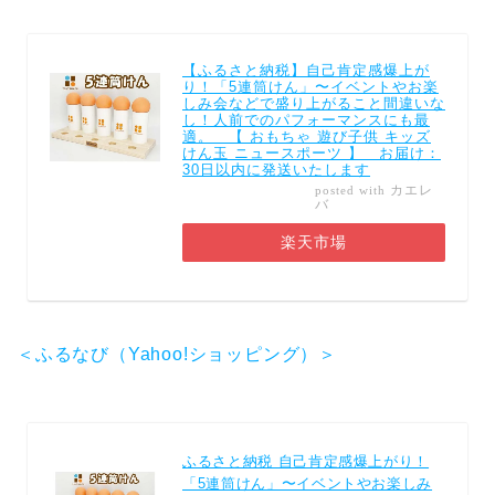
【ふるさと納税】自己肯定感爆上が
り！「5連筒けん」〜イベントやお楽
しみ会などで盛り上がること間違いな
し！人前でのパフォーマンスにも最
適。 【 おもちゃ 遊び子供 キッズ
けん玉 ニュースポーツ 】 お届け：
30日以内に発送いたします
カエレ
posted with
バ
楽天市場
＜ふるなび（Yahoo!ショッピング）＞
ふるさと納税 自己肯定感爆上がり！
「5連筒けん」〜イベントやお楽しみ