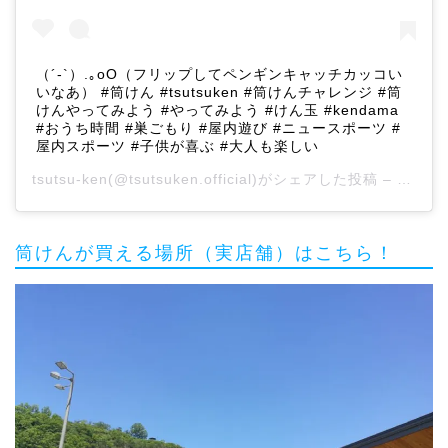
（´-`）.｡oO（フリップしてペンギンキャッチカッコい
いなあ） #筒けん #tsutsuken #筒けんチャレンジ #筒
けんやってみよう #やってみよう #けん玉 #kendama
#おうち時間 #巣ごもり #屋内遊び #ニュースポーツ #
屋内スポーツ #子供が喜ぶ #大人も楽しい
tsutsu-ken
(@tsutsuken.official)がシェアした投稿 –
2020
筒けんが買える場所（実店舗）はこちら！