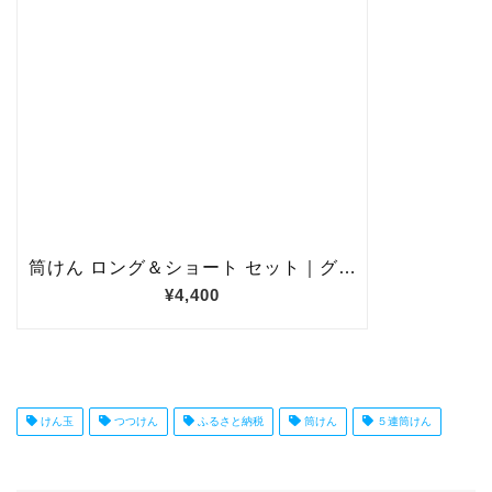
けん玉
つつけん
ふるさと納税
筒けん
５連筒けん