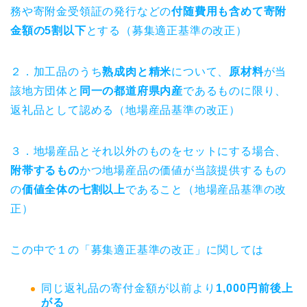
務や寄附金受領証の発行などの
付随費用も含めて寄附
金額の5割以下
とする（募集適正基準の改正）
２．加工品のうち
熟成肉と精米
について、
原材料
が当
該地方団体と
同一の都道府県内産
であるものに限り、
返礼品として認める（地場産品基準の改正）
３．地場産品とそれ以外のものをセットにする場合、
附帯するもの
かつ地場産品の価値が当該提供するもの
の
価値全体の七割以上
であること（地場産品基準の改
正）
この中で１の「募集適正基準の改正」に関しては
同じ返礼品の寄付金額が以前より
1,000円前後上
がる