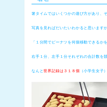
箸タイムではいくつかの遊び方があり、
写真を見ればだいたいわかると思います
「１分間でピーナツを何個移動できるか
右手１分、左手１分それぞれの合計数を
なんと
世界記録は３１８個
（小学生女子