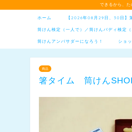
できるから、た
ホーム
【2026年08月29日、30
筒けん検定（一人で）／筒けんバディ検定（
筒けんアンバサダーになろう！
ショ
商品
箸タイム 筒けんSH