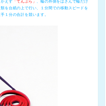
りかえす
「てんぷら」
、輪の外側をはさんで輪だけ
種類を台紙の上で行い、１分間での移動スピードを
左手１分の合計を競います。