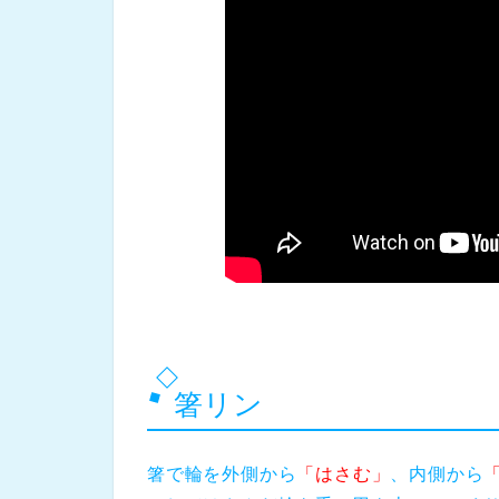
箸リン
箸で輪を外側から
「はさむ」
、内側から