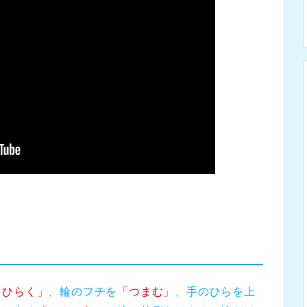
「ひらく」
、輪のフチを
「つまむ」
、手のひらを上