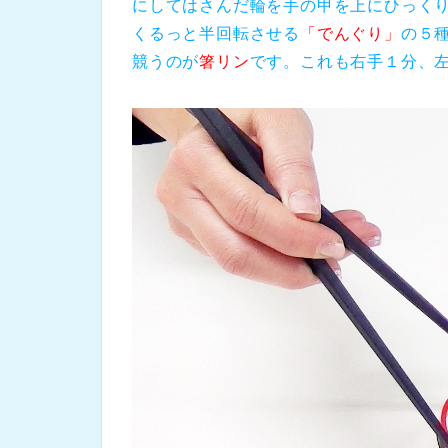
にしてはさんだ輪を手の甲を上にひっく
くるっと半回転させる
「でんぐり」
の５
競うのが
箸リン
です。これも右手１分、