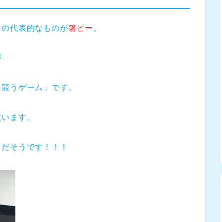
その代表的なものが
箸ピー
。
が
を競うゲーム」です。
競います。
）だそうです！！！