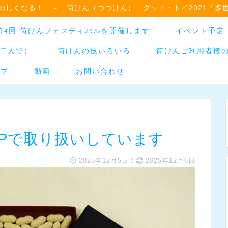
のしくなる！ ～ 筒けん（つつけん） グッド・トイ2021「多
日】第4回 筒けんフェスティバルを開催します
イベント予定
二人で）
筒けんの技いろいろ
筒けんご利用者様
ップ
動画
お問い合わせ
OPで取り扱いしています
2025年12月5日
/
2025年12月6日