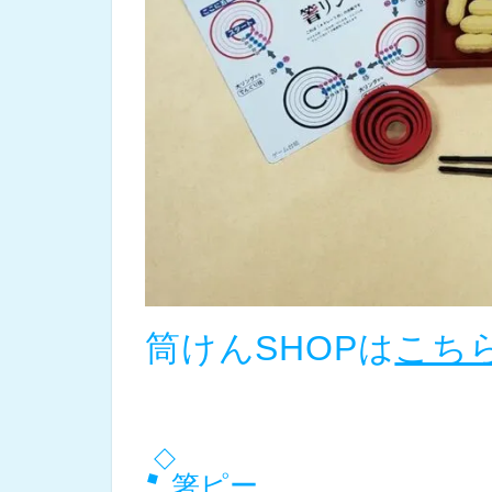
筒けんSHOPは
こち
箸ピー