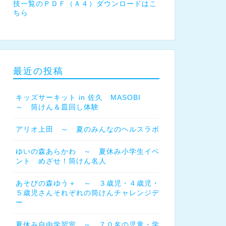
技一覧のＰＤＦ（Ａ４）ダウンロードはこ
ちら
最近の投稿
キッズサーキット in 佐久 MASOBI
～ 筒けん＆皿回し体験
アリオ上田 ～ 夏のみんなのヘルスラボ
ゆいの森あらかわ ～ 夏休み小学生イベ
ント めざせ！筒けん名人
あそびの森ゆう＋ ～ ３歳児・４歳児・
５歳児さんそれぞれの筒けんチャレンジデ
ー
夏休み自由学習室 ～ ７０名の児童・学