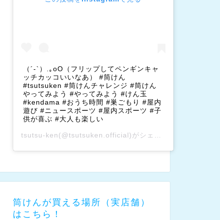
（´-`）.｡oO（フリップしてペンギンキャ
ッチカッコいいなあ） #筒けん
#tsutsuken #筒けんチャレンジ #筒けん
やってみよう #やってみよう #けん玉
#kendama #おうち時間 #巣ごもり #屋内
遊び #ニュースポーツ #屋内スポーツ #子
供が喜ぶ #大人も楽しい
tsutsu-ken
(@tsutsuken.official)がシェアした投稿 –
202
筒けんが買える場所（実店舗）
はこちら！