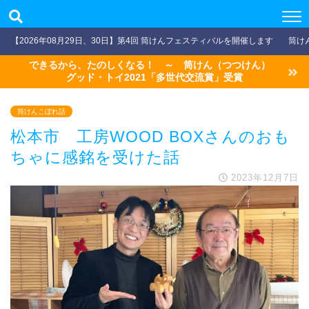
【2026年08月29日、30日】第4回 筒けんフェスティバルを開催します
筒け
できるから、たのしくなる！ ～ 筒けん（つつけん）
グッド・トイ2021「多世代交流賞」受賞
筒けんこぼれ話
松本市 工房WOOD BOXさんのおも
ちゃに感銘を受けた話
2023年12月7日