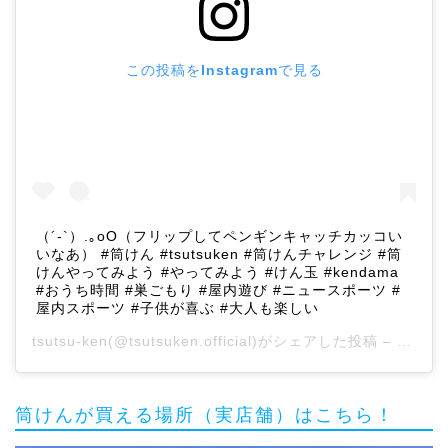
この投稿をInstagramで見る
（´-`）.｡oO（フリップしてペンギンキャッチカッコい
いなあ） #筒けん #tsutsuken #筒けんチャレンジ #筒
けんやってみよう #やってみよう #けん玉 #kendama
#おうち時間 #巣ごもり #屋内遊び #ニュースポーツ #
屋内スポーツ #子供が喜ぶ #大人も楽しい
tsutsu-ken
(@tsutsuken.official)がシェアした投稿 –
2020
筒けんが買える場所（実店舗）はこちら！