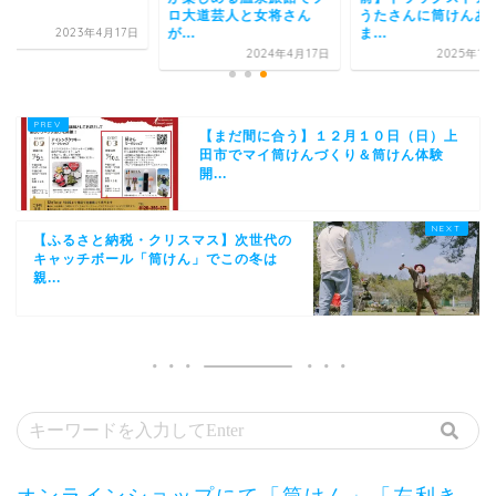
ロ大道芸人と女将さん
うたさんに筒けんあ
が...
ま...
2023年4月17日
2024年4月17日
2025年1
【まだ間に合う】１２月１０日（日）上
田市でマイ筒けんづくり＆筒けん体験
開...
【ふるさと納税・クリスマス】次世代の
キャッチボール「筒けん」でこの冬は
親...
オンラインショップにて「筒けん」「左利き