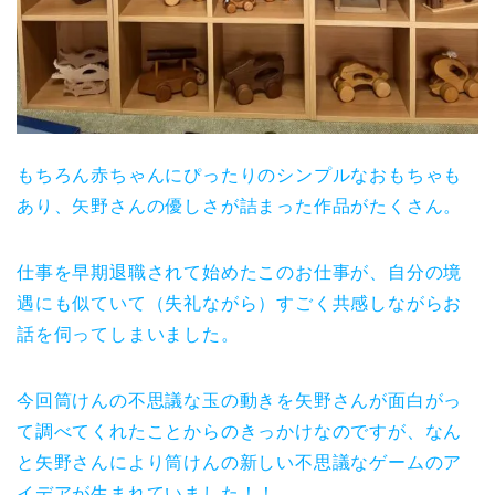
もちろん赤ちゃんにぴったりのシンプルなおもちゃも
あり、矢野さんの優しさが詰まった作品がたくさん。
仕事を早期退職されて始めたこのお仕事が、自分の境
遇にも似ていて（失礼ながら）すごく共感しながらお
話を伺ってしまいました。
今回筒けんの不思議な玉の動きを矢野さんが面白がっ
て調べてくれたことからのきっかけなのですが、なん
と矢野さんにより筒けんの新しい不思議なゲームのア
イデアが生まれていました！！