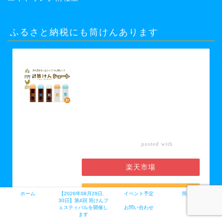
ふるさと納税にも筒けんあります
【ふるさと納税】【グッド・トイ
2021 多世代交流賞受賞】自宅で軽ス
ポーツ＆免疫力UP！ニュースポーツ
「筒けん」ショート2本セット 【 お
もちゃ 遊び 大人 子供 キッズ 屋内遊
び けん玉 ニュースポーツ 初心者 上
級者 】 お届け：30日以内に発送い
たします
カエレ
posted with
バ
楽天市場
Amazon
ホーム
【2026年08月29日、
イベント予定
筒けんとは
30日】第4回 筒けんフ
ェスティバルを開催し
お問い合わせ
ます