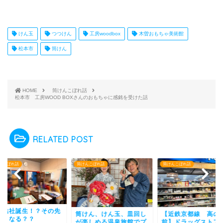
けん玉
つつけん
工房woodbox
木曽おもちゃ美術館
松本市
筒けん
HOME
筒けんこぼれ話
松本市 工房WOOD BOXさんのおもちゃに感銘を受けた話
RELATED POST
んこぼれ話
筒けんこぼれ話
筒けんこぼれ話
密結社誕生！？その先
筒けん、けん玉、皿回し
【近鉄京都線 高の
どうなる？？
が楽しめる温泉旅館でプ
前】ドラッグストア