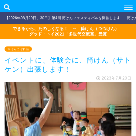
【2026年08月29日、30日】第4回 筒けんフェスティバルを開催します
筒け
できるから、たのしくなる！ ～ 筒けん（つつけん）
グッド・トイ2021「多世代交流賞」受賞
筒けんこぼれ話
イベントに、体験会に、筒けん（サト
ケン）出張します！
2023年7月20日