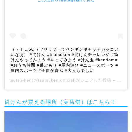
この投稿をInstagramで見る
（´-`）.｡oO（フリップしてペンギンキャッチカッコい
いなあ） #筒けん #tsutsuken #筒けんチャレンジ #筒
けんやってみよう #やってみよう #けん玉 #kendama
#おうち時間 #巣ごもり #屋内遊び #ニュースポーツ #
屋内スポーツ #子供が喜ぶ #大人も楽しい
tsutsu-ken
(@tsutsuken.official)がシェアした投稿 –
2020
筒けんが買える場所（実店舗）はこちら！