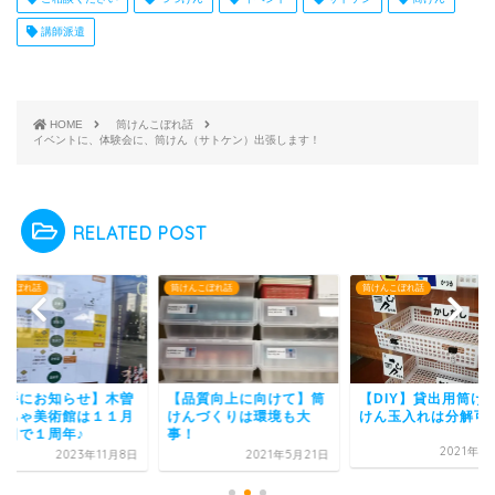
講師派遣
HOME
筒けんこぼれ話
イベントに、体験会に、筒けん（サトケン）出張します！
RELATED POST
けんこぼれ話
筒けんこぼれ話
筒けんこぼれ話
品質向上に向けて】筒
【DIY】貸出用筒けん・
【勝手にお知らせ】
んづくりは環境も大
けん玉入れは分解可能！
おもちゃ美術館は１
！
１９日で１周年♪
2021年8月11日
2021年5月21日
2023年1