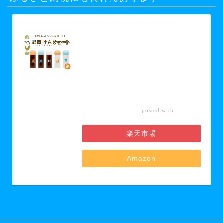
【ふるさと納税】【グッド・トイ
2021 多世代交流賞受賞】自宅で軽ス
ポーツ＆免疫力UP！ニュースポーツ
「筒けん」ショート2本セット 【 お
もちゃ 遊び 大人 子供 キッズ 屋内遊
び けん玉 ニュースポーツ 初心者 上
級者 】 お届け：30日以内に発送い
たします
カエレ
posted with
バ
楽天市場
Amazon