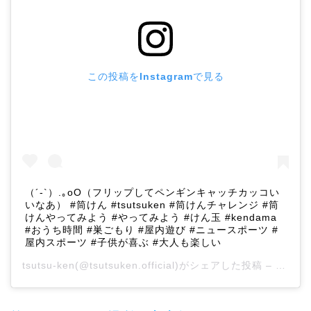
この投稿をInstagramで見る
（´-`）.｡oO（フリップしてペンギンキャッチカッコい
いなあ） #筒けん #tsutsuken #筒けんチャレンジ #筒
けんやってみよう #やってみよう #けん玉 #kendama
#おうち時間 #巣ごもり #屋内遊び #ニュースポーツ #
屋内スポーツ #子供が喜ぶ #大人も楽しい
tsutsu-ken
(@tsutsuken.official)がシェアした投稿 –
2020