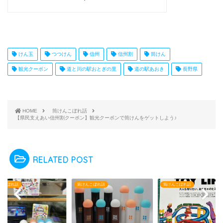
けん玉
つつけん
信州
信州割
筒けん
観光クーポン
道と川の駅おとぎの里
道の駅あおき
長野県
HOME
筒けんこぼれ話
【県民支えあい信州割クーポン】観光クーポンで筒けんをゲットしよう♪
RELATED POST
んこぼれ話
筒けんこぼれ話
筒けんこぼれ話