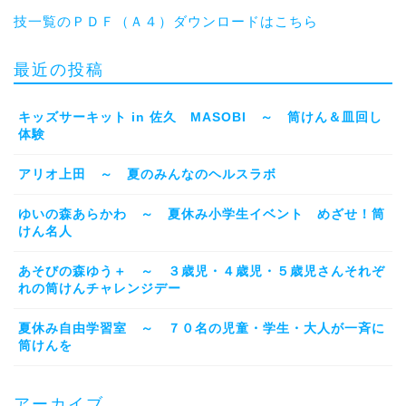
技一覧のＰＤＦ（Ａ４）ダウンロードはこちら
最近の投稿
キッズサーキット in 佐久 MASOBI ～ 筒けん＆皿回し
体験
アリオ上田 ～ 夏のみんなのヘルスラボ
ゆいの森あらかわ ～ 夏休み小学生イベント めざせ！筒
けん名人
あそびの森ゆう＋ ～ ３歳児・４歳児・５歳児さんそれぞ
れの筒けんチャレンジデー
夏休み自由学習室 ～ ７０名の児童・学生・大人が一斉に
筒けんを
アーカイブ