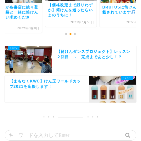
価格改定まで残りわず
BRUTUSに筒けんが掲
筒けんが各書店に続
】筒けんを迷ったらい
載されています
場！書籍と一緒に筒
のうちに！
もお買い求めくださ
い！...
2021年3月30日
2026年3月9日
2025年8
【筒けんダンスプロジェクト】レッスン
２回目 ～ 完成まであと少し！？
【まもなくKWC】けん玉ワールドカッ
プ2021を応援します！