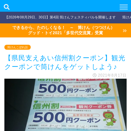
【2026年08月29日、30日】第4回 筒けんフェスティバルを開催します
筒け
できるから、たのしくなる！ ～ 筒けん（つつけん）
グッド・トイ2021「多世代交流賞」受賞
筒けんこぼれ話
【県民支えあい信州割クーポン】観光
クーポンで筒けんをゲットしよう♪
2021年8月17日