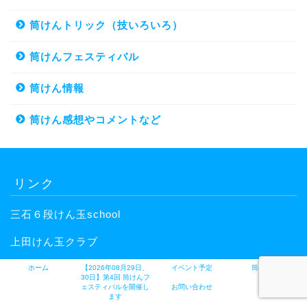
筒けんトリック（技いろいろ）
筒けんフェスティバル
筒けん情報
筒けん感想やコメントなど
リンク
三石６段けん玉school
上田けん玉クラブ
まつもとジャグリングクラブ
ホーム
【2026年08月29日、
イベント予定
筒けんとは
30日】第4回 筒けんフ
ェスティバルを開催し
お問い合わせ
ます