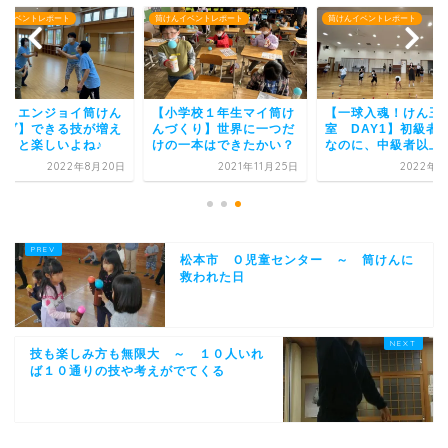
んイベントレポート
筒けんイベントレポート
筒けんイベントレポート
小学校１年生マイ筒け
【一球入魂！けん玉教
【８月エンジョイ筒
づくり】世界に一つだ
室 DAY1】初級者向け
クラブ】できる技が
の一本はできたかい？
なのに、中級者以上！？
ていくと楽しいよね
2021年11月25日
2022年8月3日
2022年8月
松本市 Ｏ児童センター ～ 筒けんに
救われた日
技も楽しみ方も無限大 ～ １０人いれ
ば１０通りの技や考えがでてくる