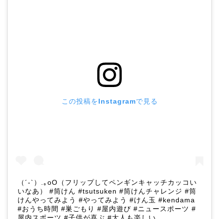
この投稿をInstagramで見る
（´-`）.｡oO（フリップしてペンギンキャッチカッコい
いなあ） #筒けん #tsutsuken #筒けんチャレンジ #筒
けんやってみよう #やってみよう #けん玉 #kendama
#おうち時間 #巣ごもり #屋内遊び #ニュースポーツ #
屋内スポーツ #子供が喜ぶ #大人も楽しい