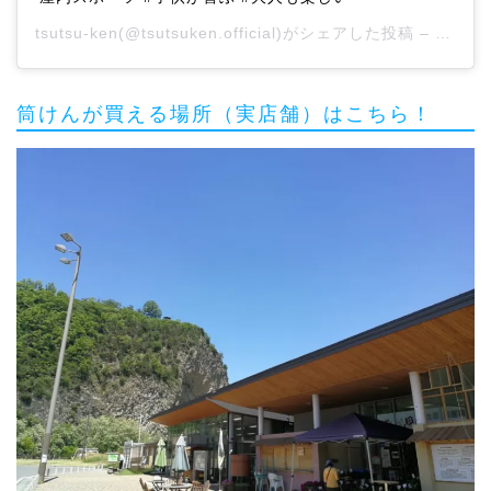
tsutsu-ken
(@tsutsuken.official)がシェアした投稿 –
2020
筒けんが買える場所（実店舗）はこちら！