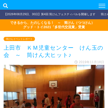
【2026年08月29日、30日】第4回 筒けんフェスティバルを開催します
筒け
できるから、たのしくなる！ ～ 筒けん（つつけん）
グッド・トイ2021「多世代交流賞」受賞
筒けんイベントレポート
上田市 ＫＭ児童センター けん玉の
会 ～ 筒けん大ヒット♪
2019年11月18日