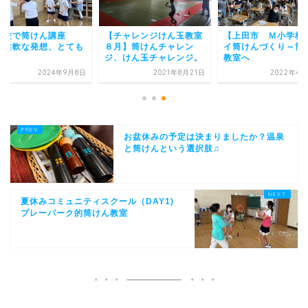
学校で筒けん講座
【チャレンジけん玉教室
【上田市 Ｍ小学校
 柔軟な発想、とても
８月】筒けんチャレン
イ筒けんづくり～筒
事！
ジ、けん玉チャレンジ。
教室へ
2024年9月8日
2021年8月21日
2022年4月
お盆休みの予定は決まりましたか？温泉
と筒けんという選択肢♫
夏休みコミュニティスクール（DAY1)
プレーパーク的筒けん教室