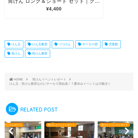
けん玉
けん玉教室
つつけん
サーカス団
児童館
筒けん
筒けん教室
HOME
筒けんイベントレポート
けん玉・筒けん教室なのにサーカス団結成！？夏休みイベントは大騒ぎ♫
RELATED POST
んイベントレポート
筒けんイベントレポート
筒けんイベントレポート