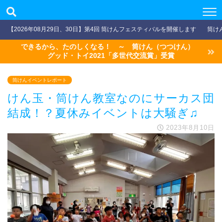
【2026年08月29日、30日】第4回 筒けんフェスティバルを開催します
筒け
できるから、たのしくなる！ ～ 筒けん（つつけん）
グッド・トイ2021「多世代交流賞」受賞
筒けんイベントレポート
けん玉・筒けん教室なのにサーカス団
結成！？夏休みイベントは大騒ぎ♫
2023年8月10日