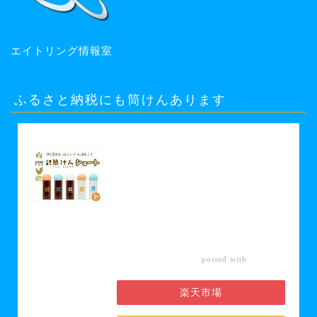
エイトリング情報室
ふるさと納税にも筒けんあります
【ふるさと納税】【グッド・トイ
2021 多世代交流賞受賞】自宅で軽ス
ポーツ＆免疫力UP！ニュースポーツ
「筒けん」ショート2本セット 【 お
もちゃ 遊び 大人 子供 キッズ 屋内遊
び けん玉 ニュースポーツ 初心者 上
級者 】 お届け：30日以内に発送い
たします
カエレ
posted with
バ
楽天市場