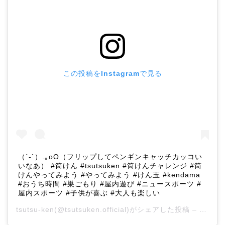
この投稿をInstagramで見る
（´-`）.｡oO（フリップしてペンギンキャッチカッコい
いなあ） #筒けん #tsutsuken #筒けんチャレンジ #筒
けんやってみよう #やってみよう #けん玉 #kendama
#おうち時間 #巣ごもり #屋内遊び #ニュースポーツ #
屋内スポーツ #子供が喜ぶ #大人も楽しい
tsutsu-ken
(@tsutsuken.official)がシェアした投稿 –
2020