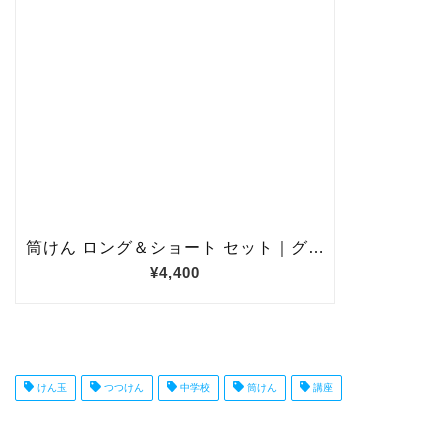
けん玉
つつけん
中学校
筒けん
講座