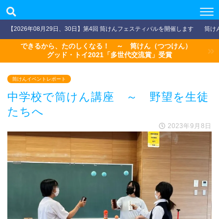
【2026年08月29日、30日】第4回 筒けんフェスティバルを開催します
筒け
できるから、たのしくなる！ ～ 筒けん（つつけん）
グッド・トイ2021「多世代交流賞」受賞
筒けんイベントレポート
中学校で筒けん講座 ～ 野望を生徒
たちへ
2023年9月8日