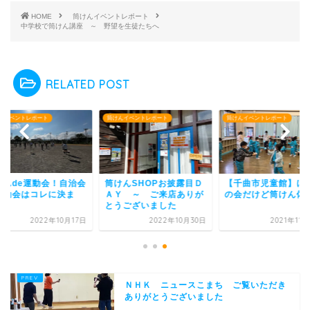
HOME
筒けんイベントレポート
中学校で筒けん講座 ～ 野望を生徒たちへ
RELATED POST
んイベントレポート
筒けんイベントレポート
筒けんイベントレポート
けんSHOPお披露目Ｄ
【千曲市児童館】けん玉
筒けんde運動会！自
Ｙ ～ ご来店ありが
の会だけど筒けん体験♪
の運動会はコレに決
うございました
り！！
2022年10月30日
2021年11月20日
2022年10
ＮＨＫ ニュースこまち ご覧いただき
ありがとうございました