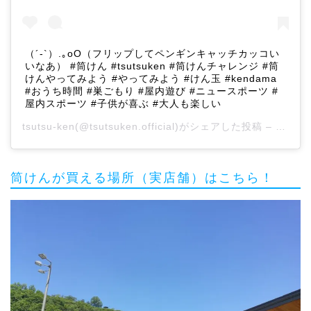
（´-`）.｡oO（フリップしてペンギンキャッチカッコい
いなあ） #筒けん #tsutsuken #筒けんチャレンジ #筒
けんやってみよう #やってみよう #けん玉 #kendama
#おうち時間 #巣ごもり #屋内遊び #ニュースポーツ #
屋内スポーツ #子供が喜ぶ #大人も楽しい
tsutsu-ken
(@tsutsuken.official)がシェアした投稿 –
2020
筒けんが買える場所（実店舗）はこちら！