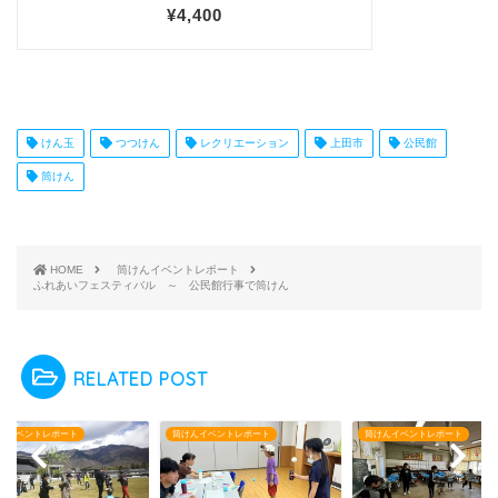
けん玉
つつけん
レクリエーション
上田市
公民館
筒けん
HOME
筒けんイベントレポート
ふれあいフェスティバル ～ 公民館行事で筒けん
RELATED POST
んイベントレポート
筒けんイベントレポート
筒けんイベントレポート