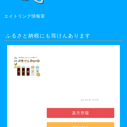
エイトリング情報室
ふるさと納税にも筒けんあります
【ふるさと納税】【グッド・トイ
2021 多世代交流賞受賞】自宅で軽ス
ポーツ＆免疫力UP！ニュースポーツ
「筒けん」ショート2本セット 【 お
もちゃ 遊び 大人 子供 キッズ 屋内遊
び けん玉 ニュースポーツ 初心者 上
級者 】 お届け：30日以内に発送い
たします
カエレ
posted with
バ
楽天市場