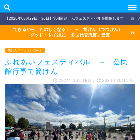
【2026年08月29日、30日】第4回 筒けんフェスティバルを開催します
筒け
できるから、たのしくなる！ ～ 筒けん（つつけん）
グッド・トイ2021「多世代交流賞」受賞
筒けんイベントレポート
ふれあいフェスティバル ～ 公民
館行事で筒けん
2024年10月19日
/
2024年10月19日