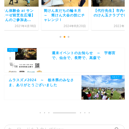
けん友だちの輪８月
【代行先生】市内小学校
【筒けん体験会 at 
 筒けん大会の技にチ
のけん玉クラブでした
トミューゼ前芝生広
レンジ！
たくさんのご参加あ..
2024年8月20日
2022年11月2日
2021年4
週末イベントのお知らせ ～ 宇都宮
で、仙台で、長野で、高森で
ムラスズメ2024 ～ 栃木県のみなさ
ま、ありがとうございました