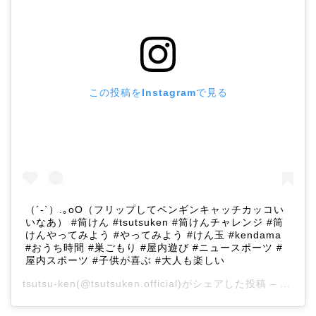
この投稿をInstagramで見る
（´-`）.｡oO（フリップしてペンギンキャッチカッコい
いなあ） #筒けん #tsutsuken #筒けんチャレンジ #筒
けんやってみよう #やってみよう #けん玉 #kendama
#おうち時間 #巣ごもり #屋内遊び #ニュースポーツ #
屋内スポーツ #子供が喜ぶ #大人も楽しい
tsutsu-ken
(@tsutsuken.official)がシェアした投稿 –
2020