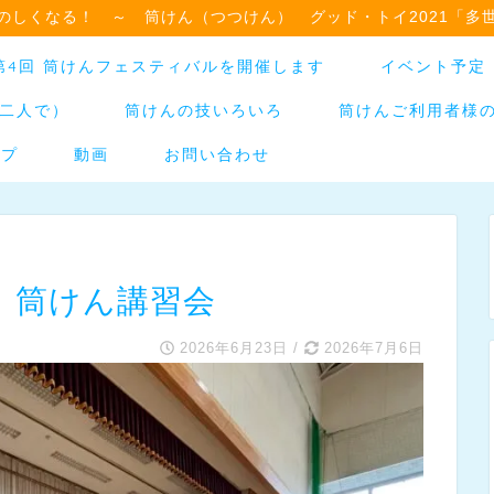
のしくなる！ ～ 筒けん（つつけん） グッド・トイ2021「多
日】第4回 筒けんフェスティバルを開催します
イベント予定
二人で）
筒けんの技いろいろ
筒けんご利用者様
ップ
動画
お問い合わせ
 筒けん講習会
2026年6月23日
/
2026年7月6日