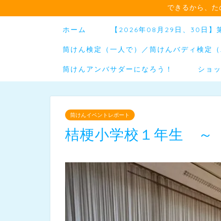
できるから、た
ホーム
【2026年08月29日、30
筒けん検定（一人で）／筒けんバディ検定（
筒けんアンバサダーになろう！
ショ
筒けんイベントレポート
桔梗小学校１年生 ～