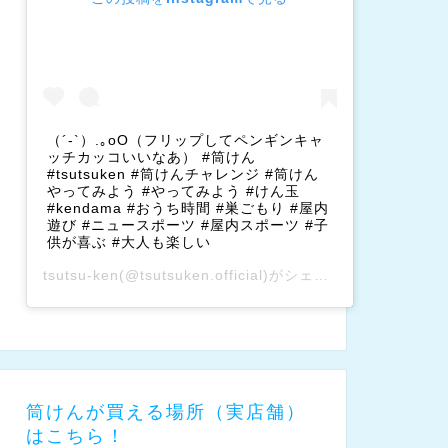
（´-`）.｡oO（フリップしてペンギンキャ
ッチカッコいいなあ） #筒けん
#tsutsuken #筒けんチャレンジ #筒けん
やってみよう #やってみよう #けん玉
#kendama #おうち時間 #巣ごもり #屋内
遊び #ニュースポーツ #屋内スポーツ #子
供が喜ぶ #大人も楽しい
tsutsu-ken
(@tsutsuken.official)がシェアした投稿 –
202
筒けんが買える場所（実店舗）
はこちら！