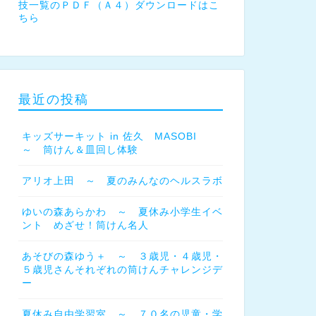
技一覧のＰＤＦ（Ａ４）ダウンロードはこ
ちら
最近の投稿
キッズサーキット in 佐久 MASOBI
～ 筒けん＆皿回し体験
アリオ上田 ～ 夏のみんなのヘルスラボ
ゆいの森あらかわ ～ 夏休み小学生イベ
ント めざせ！筒けん名人
あそびの森ゆう＋ ～ ３歳児・４歳児・
５歳児さんそれぞれの筒けんチャレンジデ
ー
夏休み自由学習室 ～ ７０名の児童・学