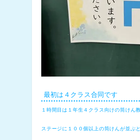
最初は４クラス合同です
１時間目は１年生４クラス向けの筒けん
ステージに１００個以上の筒けんが並ぶ