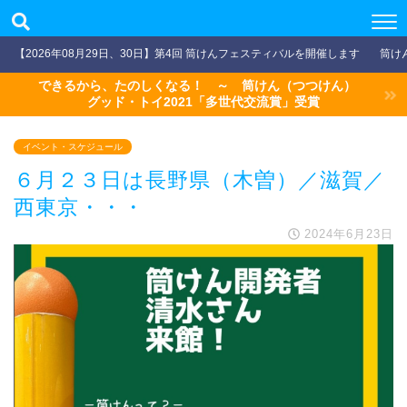
【2026年08月29日、30日】第4回 筒けんフェスティバルを開催します
筒け
できるから、たのしくなる！ ～ 筒けん（つつけん）
グッド・トイ2021「多世代交流賞」受賞
イベント・スケジュール
６月２３日は長野県（木曽）／滋賀／
西東京・・・
2024年6月23日