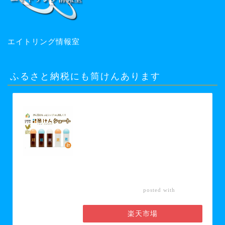
エイトリング情報室
ふるさと納税にも筒けんあります
【ふるさと納税】【グッド・トイ
2021 多世代交流賞受賞】自宅で軽ス
ポーツ＆免疫力UP！ニュースポーツ
「筒けん」ショート2本セット 【 お
もちゃ 遊び 大人 子供 キッズ 屋内遊
び けん玉 ニュースポーツ 初心者 上
級者 】 お届け：30日以内に発送い
たします
カエレ
posted with
バ
楽天市場