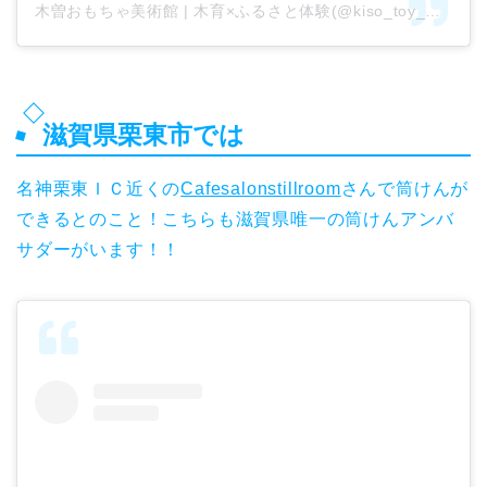
木曽おもちゃ美術館 | 木育×ふるさと体験(@kiso_toy_museum)がシェアした投稿
滋賀県栗東市では
名神栗東ＩＣ近くの
Cafesalonstillroom
さんで筒けんが
できるとのこと！こちらも滋賀県唯一の筒けんアンバ
サダーがいます！！