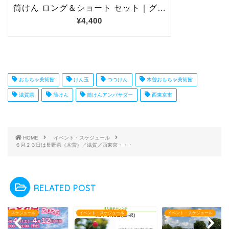
おもちゃ美術館
けん玉
つつけん
木曽おもちゃ美術館
滋賀県
筒けん
筒けんアンバサダー
西東京市
HOME
イベント・スケジュール
６月２３日は長野県（木曽）／滋賀／西東京・・・
RELATED POST
ント・スケジュール
イベント・スケジュール
イベント・スケジュール