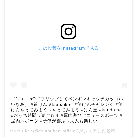
この投稿をInstagramで見る
（´-`）.｡oO（フリップしてペンギンキャッチカッコい
いなあ） #筒けん #tsutsuken #筒けんチャレンジ #筒
けんやってみよう #やってみよう #けん玉 #kendama
#おうち時間 #巣ごもり #屋内遊び #ニュースポーツ #
屋内スポーツ #子供が喜ぶ #大人も楽しい
tsutsu-ken
(@tsutsuken.official)がシェアした投稿 –
2020