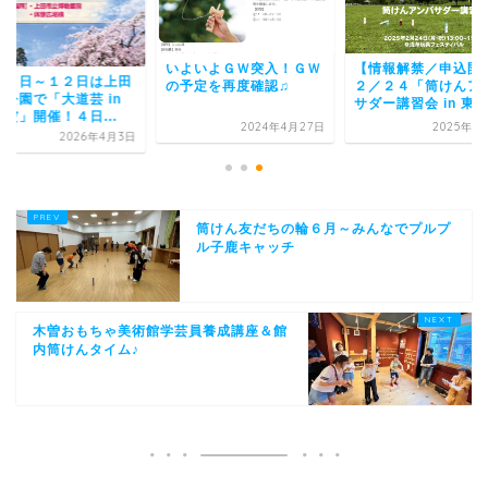
いよいよＧＷ突入！ＧＷ
【情報解禁／申込開
月４日～１２日は上田
の予定を再度確認♫
２／２４「筒けんア
跡公園で「大道芸 in
サダー講習会 in 東...
だ」開催！４日...
2024年4月27日
2025年1
2026年4月3日
筒けん友だちの輪６月～みんなでプルプ
ル子鹿キャッチ
木曽おもちゃ美術館学芸員養成講座＆館
内筒けんタイム♪