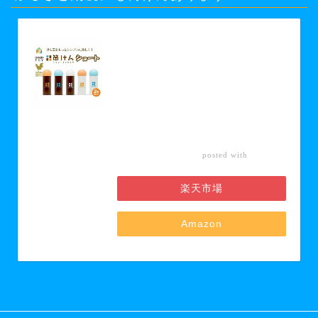
【ふるさと納税】【グッド・トイ
2021 多世代交流賞受賞】自宅で軽ス
ポーツ＆免疫力UP！ニュースポーツ
「筒けん」ショート2本セット 【 お
もちゃ 遊び 大人 子供 キッズ 屋内遊
び けん玉 ニュースポーツ 初心者 上
級者 】 お届け：30日以内に発送い
たします
カエレ
posted with
バ
楽天市場
Amazon