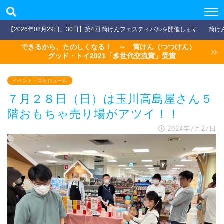
【2026年08月29日、30日】第4回 筒けんフェスティバルを開催します
筒け
できるから、たのしくなる！ ～ 筒けん（つつけん）
グッド・トイ2021「多世代交流賞」受賞
イベント・スケジュール
７月２８日（日）は玉川高島屋さん５
階おもちゃ売り場がアツイ！！
2024年7月27日