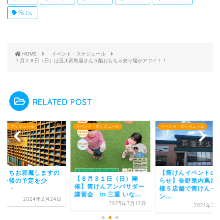
筒けん
HOME
イベント・スケジュール
７月２８日（日）は玉川高島屋さん５階おもちゃ売り場がアツイ！！
RELATED POST
ント・スケジュール
イベント・スケジュール
イベント・スケジュール
【筒けんイベントのお知
あちこちお邪魔しま
８月３１日（日）開
らせ】長野県内蔦屋書店
で、今後の予定を少
】筒けんアンバサダー
様５店舗で筒けんイベ
し・・・
会 in 三重 いな...
ン...
2024年2月
2025年7月12日
2021年7月29日