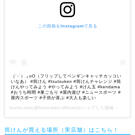
この投稿をInstagramで見る
（´-`）.｡oO（フリップしてペンギンキャッチカッコい
いなあ） #筒けん #tsutsuken #筒けんチャレンジ #筒
けんやってみよう #やってみよう #けん玉 #kendama
#おうち時間 #巣ごもり #屋内遊び #ニュースポーツ #
屋内スポーツ #子供が喜ぶ #大人も楽しい
tsutsu-ken
(@tsutsuken.official)がシェアした投稿 –
2020
筒けんが買える場所（実店舗）はこちら！