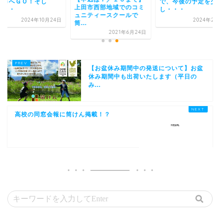
野市へＧＯ！そし
で、今後の予定を少
上田市西部地域でのコミ
・・・
し・・・
ュニティースクールで
2024年10月24日
2024年2月
筒...
2021年6月24日
【お盆休み期間中の発送について】お盆
休み期間中も出荷いたします（平日の
み...
高校の同窓会報に筒けん掲載！？