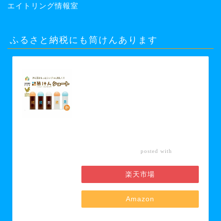
エイトリング情報室
ふるさと納税にも筒けんあります
【ふるさと納税】【グッド・トイ
2021 多世代交流賞受賞】自宅で軽ス
ポーツ＆免疫力UP！ニュースポーツ
「筒けん」ショート2本セット 【 お
もちゃ 遊び 大人 子供 キッズ 屋内遊
び けん玉 ニュースポーツ 初心者 上
級者 】 お届け：30日以内に発送い
たします
カエレ
posted with
バ
楽天市場
Amazon