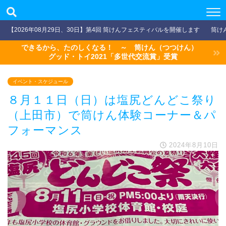
【2026年08月29日、30日】第4回 筒けんフェスティバルを開催します
筒け
できるから、たのしくなる！ ～ 筒けん（つつけん）
グッド・トイ2021「多世代交流賞」受賞
イベント・スケジュール
８月１１日（日）は塩尻どんどこ祭り
（上田市）で筒けん体験コーナー＆パ
フォーマンス
2024年8月10日