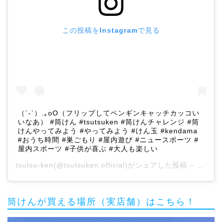
この投稿をInstagramで見る
（´-`）.｡oO（フリップしてペンギンキャッチカッコい
いなあ） #筒けん #tsutsuken #筒けんチャレンジ #筒
けんやってみよう #やってみよう #けん玉 #kendama
#おうち時間 #巣ごもり #屋内遊び #ニュースポーツ #
屋内スポーツ #子供が喜ぶ #大人も楽しい
tsutsu-ken
(@tsutsuken.official)がシェアした投稿 –
2020
筒けんが買える場所（実店舗）はこちら！