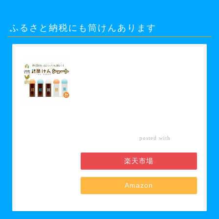
ふるさと納税にも筒けんあります
【ふるさと納税】【グッド・トイ
2021 多世代交流賞受賞】自宅で軽ス
ポーツ＆免疫力UP！ニュースポーツ
「筒けん」ショート2本セット 【 お
もちゃ 遊び 大人 子供 キッズ 屋内遊
び けん玉 ニュースポーツ 初心者 上
級者 】 お届け：30日以内に発送い
たします
カエレ
posted with
バ
楽天市場
Amazon