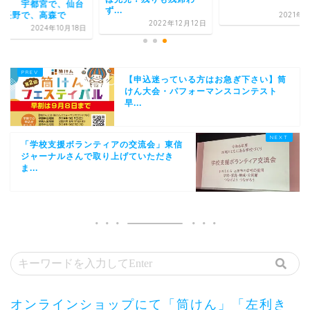
 ～ 宇都宮で、仙台
ず...
2021年
、長野で、高森で
2022年12月12日
2024年10月18日
【申込迷っている方はお急ぎ下さい】筒
けん大会・パフォーマンスコンテスト
早...
「学校支援ボランティアの交流会」東信
ジャーナルさんで取り上げていただき
ま...
オンラインショップにて「筒けん」「左利き