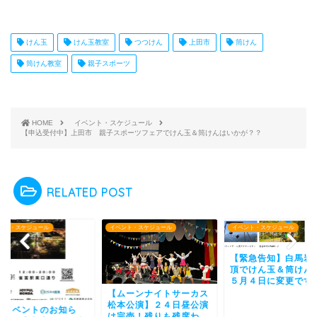
けん玉
けん玉教室
つつけん
上田市
筒けん
筒けん教室
親子スポーツ
HOME
イベント・スケジュール
【申込受付中】上田市 親子スポーツフェアでけん玉＆筒けんはいかが？？
RELATED POST
ント・スケジュール
イベント・スケジュール
イベント・スケジュール
【緊急告知】白馬岩
頂でけん玉＆筒けん
５月４日に変更です
【ムーンナイトサーカス
松本公演】２４日昼公演
末イベントのお知ら
は完売！残りも残席わ