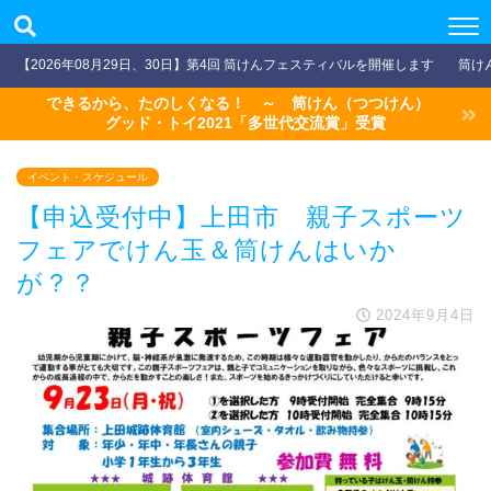
【2026年08月29日、30日】第4回 筒けんフェスティバルを開催します
筒け
できるから、たのしくなる！ ～ 筒けん（つつけん）
グッド・トイ2021「多世代交流賞」受賞
イベント・スケジュール
【申込受付中】上田市 親子スポーツ
フェアでけん玉＆筒けんはいか
が？？
2024年9月4日