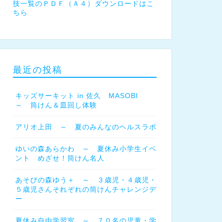
技一覧のＰＤＦ（Ａ４）ダウンロードはこ
ちら
最近の投稿
キッズサーキット in 佐久 MASOBI
～ 筒けん＆皿回し体験
アリオ上田 ～ 夏のみんなのヘルスラボ
ゆいの森あらかわ ～ 夏休み小学生イベ
ント めざせ！筒けん名人
あそびの森ゆう＋ ～ ３歳児・４歳児・
５歳児さんそれぞれの筒けんチャレンジデ
ー
夏休み自由学習室 ～ ７０名の児童・学