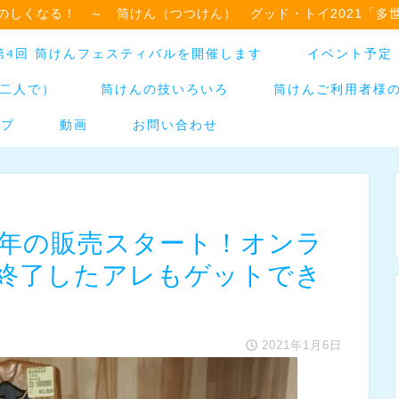
のしくなる！ ～ 筒けん（つつけん） グッド・トイ2021「多
日】第4回 筒けんフェスティバルを開催します
イベント予定
二人で）
筒けんの技いろいろ
筒けんご利用者様
ップ
動画
お問い合わせ
1年の販売スタート！オンラ
終了したアレもゲットでき
2021年1月6日