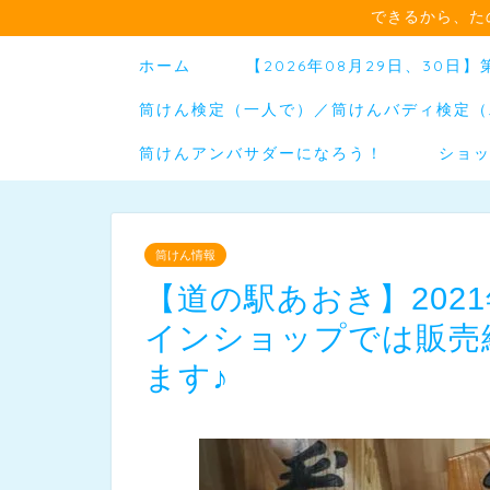
できるから、た
ホーム
【2026年08月29日、30
筒けん検定（一人で）／筒けんバディ検定（
筒けんアンバサダーになろう！
ショ
筒けん情報
【道の駅あおき】202
インショップでは販売
ます♪