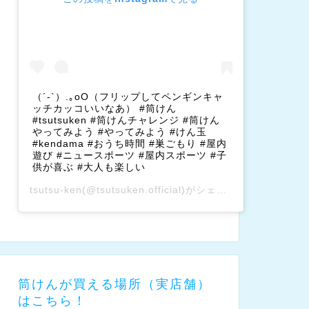
（´-`）.｡oO（フリップしてペンギンキャ
ッチカッコいいなあ） #筒けん
#tsutsuken #筒けんチャレンジ #筒けん
やってみよう #やってみよう #けん玉
#kendama #おうち時間 #巣ごもり #屋内
遊び #ニュースポーツ #屋内スポーツ #子
供が喜ぶ #大人も楽しい
tsutsu-ken
(@tsutsuken.official)がシェアした投稿 –
202
筒けんが買える場所（実店舗）
はこちら！