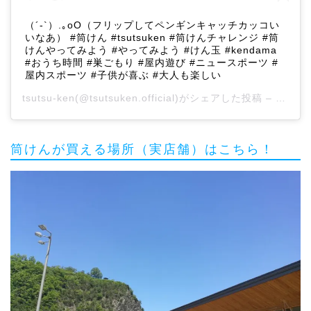
（´-`）.｡oO（フリップしてペンギンキャッチカッコい
いなあ） #筒けん #tsutsuken #筒けんチャレンジ #筒
けんやってみよう #やってみよう #けん玉 #kendama
#おうち時間 #巣ごもり #屋内遊び #ニュースポーツ #
屋内スポーツ #子供が喜ぶ #大人も楽しい
tsutsu-ken
(@tsutsuken.official)がシェアした投稿 –
2020
筒けんが買える場所（実店舗）はこちら！