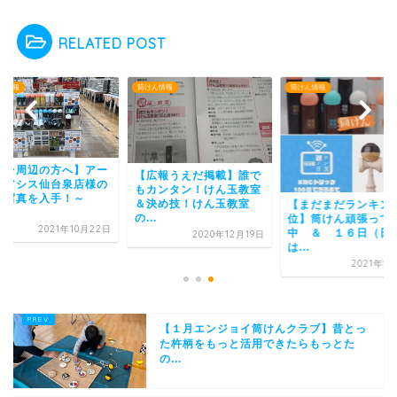
RELATED POST
ん情報
筒けん情報
筒けん情報
仙台周辺の方へ】アー
【広報うえだ掲載】誰で
オアシス仙台泉店様の
もカンタン！けん玉教室
示写真を入手！～
＆決め技！けん玉教室
【まだまだランキン
..
の...
位】筒けん頑張って
2021年10月22日
中 ＆ １６日（日
2020年12月19日
は...
2021年5
【１月エンジョイ筒けんクラブ】昔とっ
た杵柄をもっと活用できたらもっとた
の...