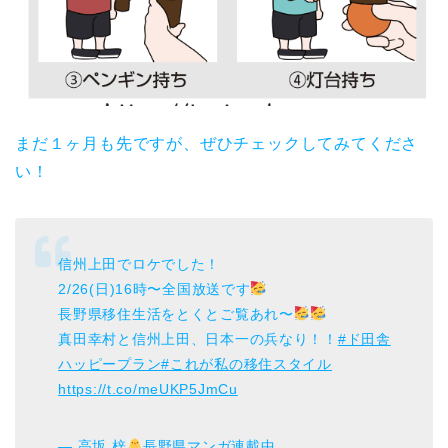
まだ１ヶ月も先ですが、ぜひチェックしてみてくださ
い！
信州上田でロケでした！
2/26(日)16時〜全国放送です
長野県移住生活をとくとご覧あれ〜
真田幸村と信州上田、日本一の兵なり！！
#ド田舎
ハッピープラン
#これが私の移住スタイル
https://t.co/meUKP5JmCu
— 高坂 梓
長野県マンガ連載中