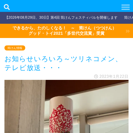
【2026年08月29日、30日】第4回 筒けんフェスティバルを開催します
筒け
できるから、たのしくなる！ ～ 筒けん（つつけん）
グッド・トイ2021「多世代交流賞」受賞
筒けん情報
お知らせいろいろ～ツリネコメン、
テレビ放送・・・
2023年1月22日