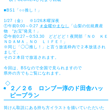
ㅤㅤ
■BS1「○○推し！」
ㅤㅤ
1/27（金） ※1/26木曜深夜
①午前0:00～0:27
＃金曜やまなし
「山梨の伝統農産
物 “お宝”発見！」
②午前0:27～0:53.30 どどどど！夜間部「ＮＯ ＫＥ
ＮＤＡＭＡ，ＮＯ ＬＩＦＥ！」
※同じ「◯◯推し！」と言う放送枠内で２本放送され
まして、
その２本目で放送されます。
ㅤㅤ
今回は、BSなので全国で見られますので
県外の方でもご覧になれます。
２／２６ ロンブー淳のド田舎ハッ
ピープラン
筒けん取説にある持ち方イラストを描いていただいた