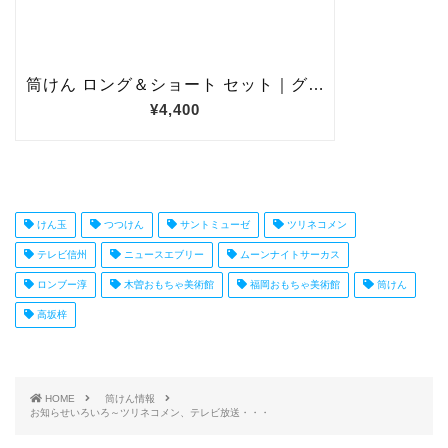
けん玉
つつけん
サントミューゼ
ツリネコメン
テレビ信州
ニュースエブリー
ムーンナイトサーカス
ロンブー淳
木曽おもちゃ美術館
福岡おもちゃ美術館
筒けん
高坂梓
HOME
筒けん情報
お知らせいろいろ～ツリネコメン、テレビ放送・・・