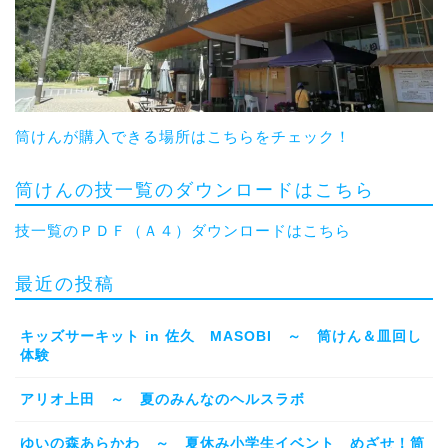
筒けんが購入できる場所はこちらをチェック！
筒けんの技一覧のダウンロードはこちら
技一覧のＰＤＦ（Ａ４）ダウンロードはこちら
最近の投稿
キッズサーキット in 佐久 MASOBI ～ 筒けん＆皿回し
体験
アリオ上田 ～ 夏のみんなのヘルスラボ
ゆいの森あらかわ ～ 夏休み小学生イベント めざせ！筒