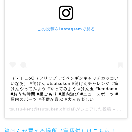
この投稿をInstagramで見る
（´-`）.｡oO（フリップしてペンギンキャッチカッコい
いなあ） #筒けん #tsutsuken #筒けんチャレンジ #筒
けんやってみよう #やってみよう #けん玉 #kendama
#おうち時間 #巣ごもり #屋内遊び #ニュースポーツ #
屋内スポーツ #子供が喜ぶ #大人も楽しい
tsutsu-ken
(@tsutsuken.official)がシェアした投稿 –
2020
筒けんが買える場所（実店舗）はこちら！