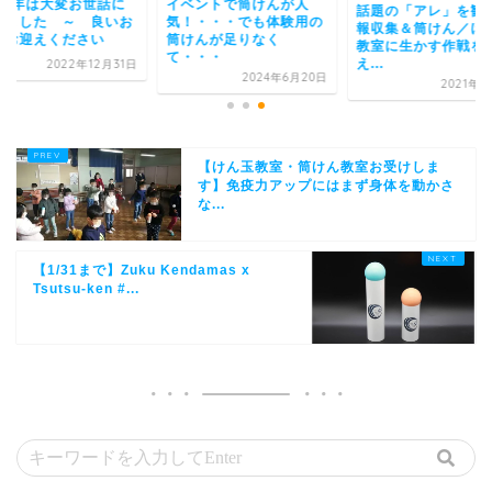
022年は大変お世話に
イベントで筒けんが人
話題の「アレ」を観
りました ～ 良いお
気！・・・でも体験用の
報収集＆筒けん／け
をお迎えください
筒けんが足りなく
教室に生かす作戦を
て・・・
え...
2022年12月31日
2024年6月20日
2021年1
【けん玉教室・筒けん教室お受けしま
す】免疫力アップにはまず身体を動かさ
な...
【1/31まで】Zuku Kendamas x
Tsutsu-ken #...