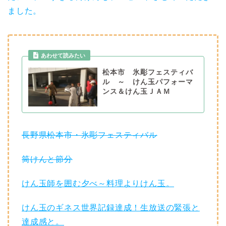
ました。
あわせて読みたい
松本市 氷彫フェスティバ
ル ～ けん玉パフォーマ
ンス＆けん玉ＪＡＭ
長野県松本市・氷彫フェスティバル
筒けんと節分
けん玉師を囲む夕べ～料理よりけん玉。
けん玉のギネス世界記録達成！生放送の緊張と
達成感と。