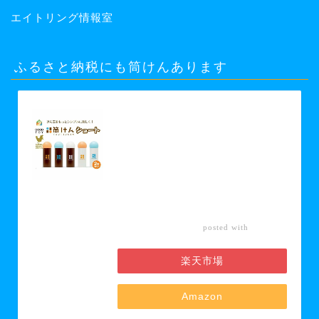
エイトリング情報室
ふるさと納税にも筒けんあります
【ふるさと納税】【グッド・トイ
2021 多世代交流賞受賞】自宅で軽ス
ポーツ＆免疫力UP！ニュースポーツ
「筒けん」ショート2本セット 【 お
もちゃ 遊び 大人 子供 キッズ 屋内遊
び けん玉 ニュースポーツ 初心者 上
級者 】 お届け：30日以内に発送い
たします
カエレ
posted with
バ
楽天市場
Amazon