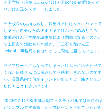
ん玉学校（現在は
三石６段けん玉school
)の門をくぐ
り、けん玉をスタートしました。
三石校長の人柄もあり、長男以上にけん玉にハマって
しまった自分はその後ますますけん玉にのめりこみ、
隣町のけん玉学校が諸事情により閉鎖になるとのこと
で上田市で活動を引き継ぎ、「三石６段けん玉
school」事務局を仰せつかって現在に至っています。
ライフワークにもなってしまったけん玉に出会わせて
くれた伊藤さんには感謝しても感謝しきれないのです
が、長野県内で何かイベントがあるとご一緒させてい
ただくことも多いのです。
2020年２月の松本城氷彫フェスティバルでは当時のま
だシンプルすぎる筒けんもプレゼントさせていただき