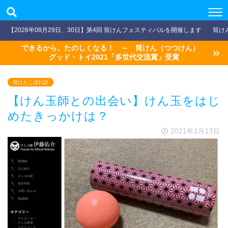
【2026年08月29日、30日】第4回 筒けんフェスティバルを開催します
筒け
できるから、たのしくなる！ ～ 筒けん（つつけん）
グッド・トイ2021「多世代交流賞」受賞
筒けんこぼれ話
【けん玉師との出会い】けん玉をはじ
めたきっかけは？
2021年1月13日