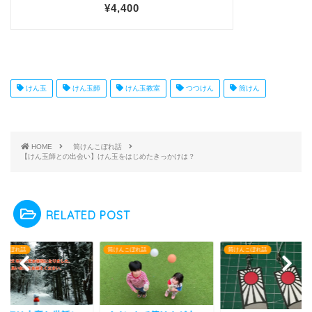
けん玉
けん玉師
けん玉教室
つつけん
筒けん
HOME
筒けんこぼれ話
【けん玉師との出会い】けん玉をはじめたきっかけは？
RELATED POST
んこぼれ話
筒けんこぼれ話
筒けんこぼれ話