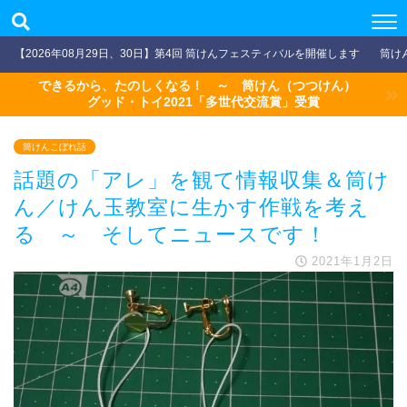
【2026年08月29日、30日】第4回 筒けんフェスティバルを開催します
筒け
できるから、たのしくなる！ ～ 筒けん（つつけん）
グッド・トイ2021「多世代交流賞」受賞
筒けんこぼれ話
話題の「アレ」を観て情報収集＆筒け
ん／けん玉教室に生かす作戦を考え
る ～ そしてニュースです！
2021年1月2日