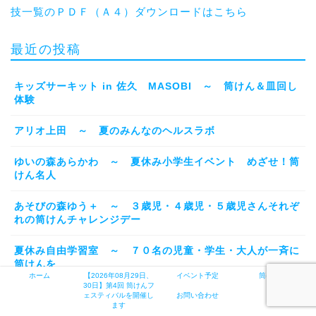
技一覧のＰＤＦ（Ａ４）ダウンロードはこちら
最近の投稿
キッズサーキット in 佐久 MASOBI ～ 筒けん＆皿回し
体験
アリオ上田 ～ 夏のみんなのヘルスラボ
ゆいの森あらかわ ～ 夏休み小学生イベント めざせ！筒
けん名人
あそびの森ゆう＋ ～ ３歳児・４歳児・５歳児さんそれぞ
れの筒けんチャレンジデー
夏休み自由学習室 ～ ７０名の児童・学生・大人が一斉に
筒けんを
ホーム
【2026年08月29日、
イベント予定
筒けんとは
30日】第4回 筒けんフ
ェスティバルを開催し
お問い合わせ
ます
アーカイブ