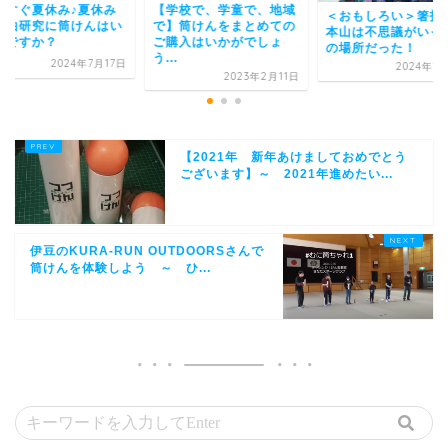
うすぐ夏休み♪夏休み
【学校で、学童で、地域
＜おもしろい＞箸技
自由研究に筒けんはい
で】筒けんをまとめての
本山は不思議がいっ
がですか？
ご購入はいかがでしょ
の場所だった！
う...
2024年7月17日
2024年1
2023年2月11日
【2021年 新年あけましておめでとう
ございます】～ 2021年進めたい...
伊豆のKURA-RUN OUTDOORSさんで
筒けんを体験しよう ～ ひ...