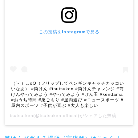
この投稿をInstagramで見る
（´-`）.｡oO（フリップしてペンギンキャッチカッコい
いなあ） #筒けん #tsutsuken #筒けんチャレンジ #筒
けんやってみよう #やってみよう #けん玉 #kendama
#おうち時間 #巣ごもり #屋内遊び #ニュースポーツ #
屋内スポーツ #子供が喜ぶ #大人も楽しい
tsutsu-ken
(@tsutsuken.official)がシェアした投稿 –
2020