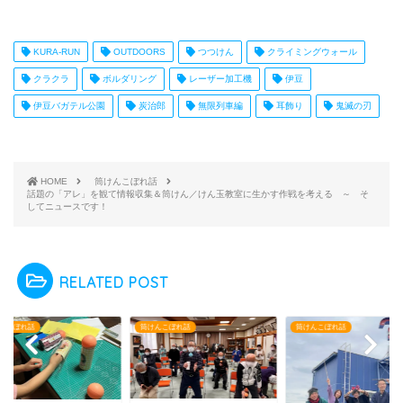
KURA-RUN
OUTDOORS
つつけん
クライミングウォール
クラクラ
ボルダリング
レーザー加工機
伊豆
伊豆バガテル公園
炭治郎
無限列車編
耳飾り
鬼滅の刃
HOME
筒けんこぼれ話
話題の「アレ」を観て情報収集＆筒けん／けん玉教室に生かす作戦を考える ～ そ
してニュースです！
RELATED POST
んこぼれ話
筒けんこぼれ話
筒けんこぼれ話