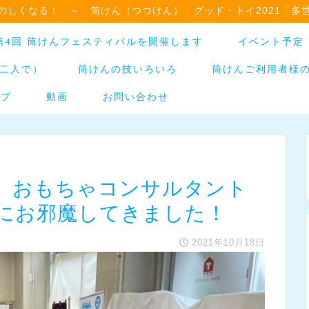
のしくなる！ ～ 筒けん（つつけん） グッド・トイ2021「多
日】第4回 筒けんフェスティバルを開催します
イベント予定
二人で）
筒けんの技いろいろ
筒けんご利用者様
ップ
動画
お問い合わせ
】おもちゃコンサルタント
うにお邪魔してきました！
2021年10月18日