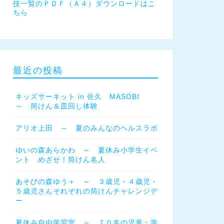
技一覧のＰＤＦ（Ａ４）ダウンロードはこ
ちら
最近の投稿
キッズサーキット in 佐久 MASOBI
～ 筒けん＆皿回し体験
アリオ上田 ～ 夏のみんなのヘルスラボ
ゆいの森あらかわ ～ 夏休み小学生イベ
ント めざせ！筒けん名人
あそびの森ゆう＋ ～ ３歳児・４歳児・
５歳児さんそれぞれの筒けんチャレンジデ
ー
夏休み自由学習室 ～ ７０名の児童・学