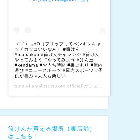
（´-`）.｡oO（フリップしてペンギンキャ
ッチカッコいいなあ） #筒けん
#tsutsuken #筒けんチャレンジ #筒けん
やってみよう #やってみよう #けん玉
#kendama #おうち時間 #巣ごもり #屋内
遊び #ニュースポーツ #屋内スポーツ #子
供が喜ぶ #大人も楽しい
tsutsu-ken
(@tsutsuken.official)がシェアした投稿 –
202
筒けんが買える場所（実店舗）
はこちら！