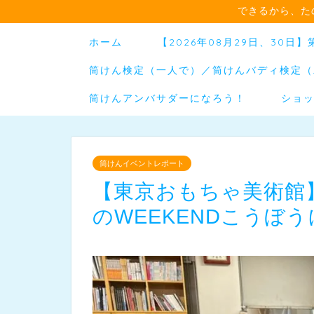
できるから、た
ホーム
【2026年08月29日、30
筒けん検定（一人で）／筒けんバディ検定（
筒けんアンバサダーになろう！
ショ
筒けんイベントレポート
【東京おもちゃ美術館
のWEEKENDこうぼ