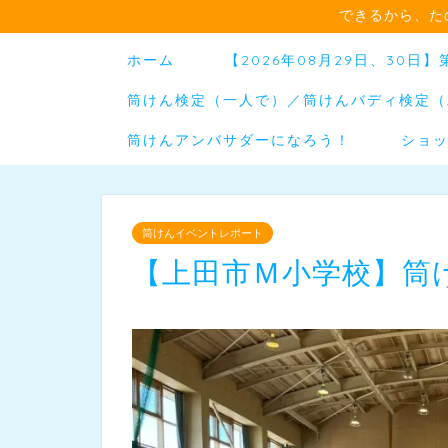
できるから、た
ホーム
【2026年08月29日、30
筒けん検定（一人で）／筒けんバディ検定（
筒けんアンバサダーになろう！
ショ
筒けんイベントレポート
【上田市Ｍ小学校】筒