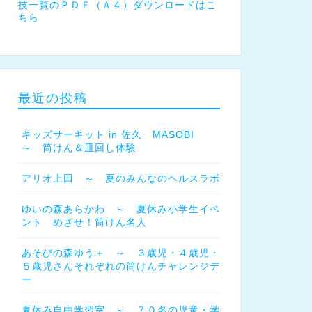
技一覧のＰＤＦ（Ａ４）ダウンロードはこ
ちら
最近の投稿
キッズサーキット in 佐久 MASOBI
～ 筒けん＆皿回し体験
アリオ上田 ～ 夏のみんなのヘルスラボ
ゆいの森あらかわ ～ 夏休み小学生イベ
ント めざせ！筒けん名人
あそびの森ゆう＋ ～ ３歳児・４歳児・
５歳児さんそれぞれの筒けんチャレンジデ
ー
夏休み自由学習室 ～ ７０名の児童・学