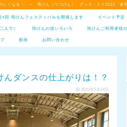
のしくなる！ ～ 筒けん（つつけん） グッド・トイ2021「多
日】第4回 筒けんフェスティバルを開催します
イベント予定
二人で）
筒けんの技いろいろ
筒けんご利用者様
ップ
動画
お問い合わせ
けんダンスの仕上がりは！？
2022年5月24日