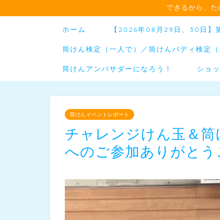
できるから、た
ホーム
【2026年08月29日、30
筒けん検定（一人で）／筒けんバディ検定（
筒けんアンバサダーになろう！
ショ
筒けんイベントレポート
チャレンジけん玉＆筒
へのご参加ありがとう