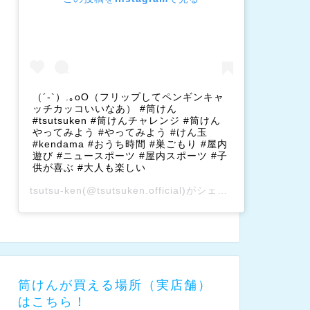
（´-`）.｡oO（フリップしてペンギンキャ
ッチカッコいいなあ） #筒けん
#tsutsuken #筒けんチャレンジ #筒けん
やってみよう #やってみよう #けん玉
#kendama #おうち時間 #巣ごもり #屋内
遊び #ニュースポーツ #屋内スポーツ #子
供が喜ぶ #大人も楽しい
tsutsu-ken
(@tsutsuken.official)がシェアした投稿 –
202
筒けんが買える場所（実店舗）
はこちら！