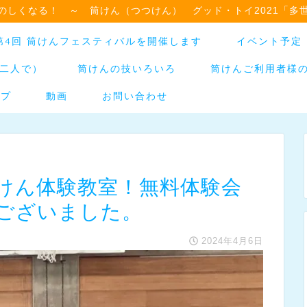
のしくなる！ ～ 筒けん（つつけん） グッド・トイ2021「多
日】第4回 筒けんフェスティバルを開催します
イベント予定
二人で）
筒けんの技いろいろ
筒けんご利用者様
ップ
動画
お問い合わせ
けん体験教室！無料体験会
ございました。
2024年4月6日