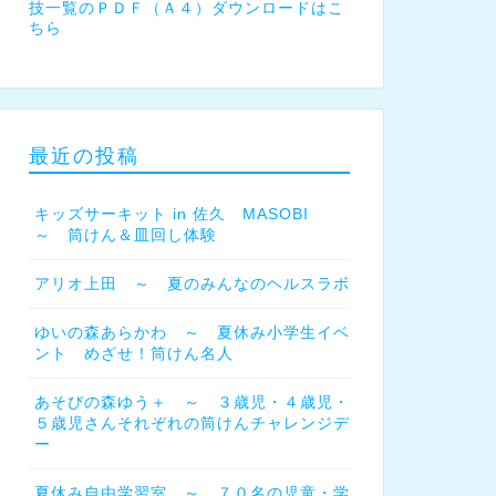
技一覧のＰＤＦ（Ａ４）ダウンロードはこ
ちら
最近の投稿
キッズサーキット in 佐久 MASOBI
～ 筒けん＆皿回し体験
アリオ上田 ～ 夏のみんなのヘルスラボ
ゆいの森あらかわ ～ 夏休み小学生イベ
ント めざせ！筒けん名人
あそびの森ゆう＋ ～ ３歳児・４歳児・
５歳児さんそれぞれの筒けんチャレンジデ
ー
夏休み自由学習室 ～ ７０名の児童・学