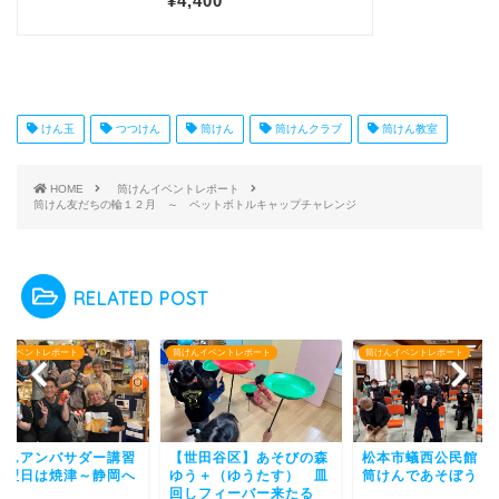
けん玉
つつけん
筒けん
筒けんクラブ
筒けん教室
HOME
筒けんイベントレポート
筒けん友だちの輪１２月 ～ ペットボトルキャップチャレンジ
RELATED POST
んイベントレポート
筒けんイベントレポート
筒けんイベントレポート
けんアンバサダー講習
【世田谷区】あそびの森
松本市蟻西公民館
の翌日は焼津～静岡へ
ゆう＋（ゆうたす） 皿
筒けんであそぼう！
回しフィーバー来たる