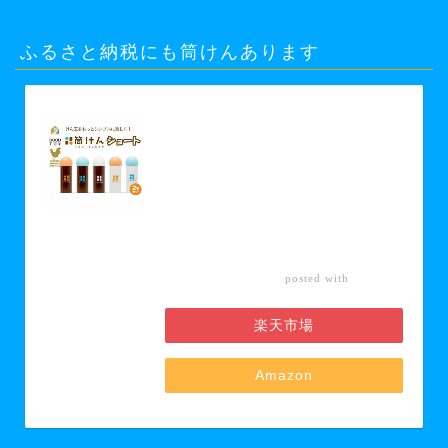
ふるさと納税にも筒けんあります
【ふるさと納税】【グッド・トイ
2021 多世代交流賞受賞】自宅で軽ス
ポーツ＆免疫力UP！ニュースポーツ
「筒けん」ショート2本セット 【 お
もちゃ 遊び 大人 子供 キッズ 屋内遊
び けん玉 ニュースポーツ 初心者 上
級者 】 お届け：30日以内に発送い
たします
カエレ
posted with
バ
楽天市場
Amazon