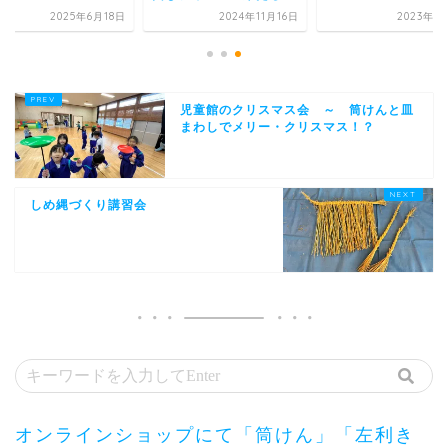
2025年6月18日
2024年11月16日
2023年1
児童館のクリスマス会 ～ 筒けんと皿
まわしでメリー・クリスマス！？
しめ縄づくり講習会
オンラインショップにて「筒けん」「左利き