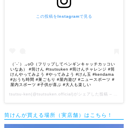
この投稿をInstagramで見る
（´-`）.｡oO（フリップしてペンギンキャッチカッコい
いなあ） #筒けん #tsutsuken #筒けんチャレンジ #筒
けんやってみよう #やってみよう #けん玉 #kendama
#おうち時間 #巣ごもり #屋内遊び #ニュースポーツ #
屋内スポーツ #子供が喜ぶ #大人も楽しい
tsutsu-ken
(@tsutsuken.official)がシェアした投稿 –
2020
筒けんが買える場所（実店舗）はこちら！