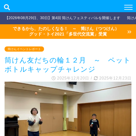
【2026年08月29日、30日】第4回 筒けんフェスティバルを開催します
筒け
できるから、たのしくなる！ ～ 筒けん（つつけん）
グッド・トイ2021「多世代交流賞」受賞
筒けんイベントレポート
筒けん友だちの輪１２月 ～ ペット
ボトルキャップチャレンジ
2025年12月20日
/
2025年12月23日