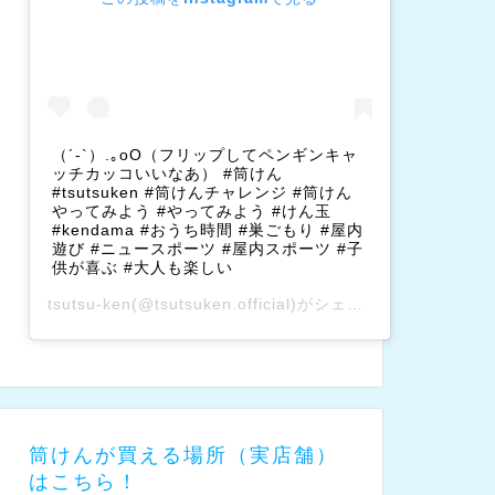
（´-`）.｡oO（フリップしてペンギンキャ
ッチカッコいいなあ） #筒けん
#tsutsuken #筒けんチャレンジ #筒けん
やってみよう #やってみよう #けん玉
#kendama #おうち時間 #巣ごもり #屋内
遊び #ニュースポーツ #屋内スポーツ #子
供が喜ぶ #大人も楽しい
tsutsu-ken
(@tsutsuken.official)がシェアした投稿 –
202
筒けんが買える場所（実店舗）
はこちら！