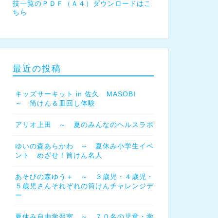
技一覧のＰＤＦ（Ａ４）ダウンロードはこ
ちら
最近の投稿
キッズサーキット in 佐久 MASOBI
～ 筒けん＆皿回し体験
アリオ上田 ～ 夏のみんなのヘルスラボ
ゆいの森あらかわ ～ 夏休み小学生イベ
ント めざせ！筒けん名人
あそびの森ゆう＋ ～ ３歳児・４歳児・
５歳児さんそれぞれの筒けんチャレンジデ
ー
夏休み自由学習室 ～ ７０名の児童・学