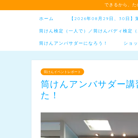
できるから、た
ホーム
【2026年08月29日、30
筒けん検定（一人で）／筒けんバディ検定（
筒けんアンバサダーになろう！
ショ
筒けんイベントレポート
筒けんアンバサダー講習
た！