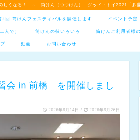
のしくなる！ ～ 筒けん（つつけん） グッド・トイ2021「多
日】第4回 筒けんフェスティバルを開催します
イベント予定
二人で）
筒けんの技いろいろ
筒けんご利用者様
ップ
動画
お問い合わせ
会 in 前橋 を開催しまし
2026年6月14日
/
2026年6月26日