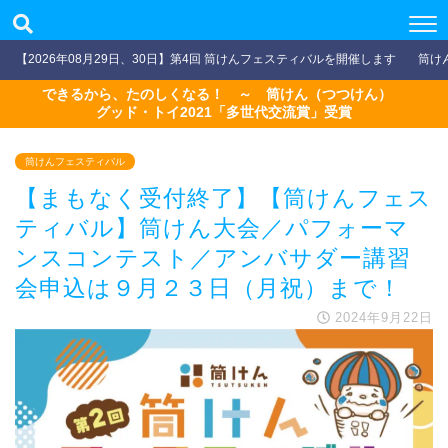
【2026年08月29日、30日】第4回 筒けんフェスティバルを開催します
筒け
できるから、たのしくなる！ ～ 筒けん（つつけん）
グッド・トイ2021「多世代交流賞」受賞
筒けんフェスティバル
【まもなく受付終了】【筒けんフェス
ティバル】筒けん大会／パフォーマ
ンスコンテスト／アンバサダー講習
会申込は９月２３日（月祝）まで！
2024年9月22日