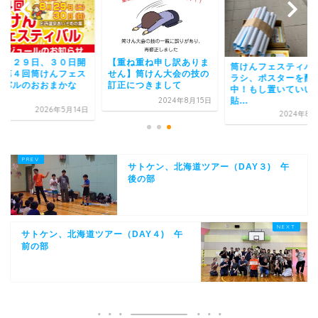
８月２９日、３０日開
【重ね重ね申し訳ありま
筒けんフェスティバ
】第４回筒けんフェス
せん】筒けん大会の技の
ラシ、ポスターを配
ィバルのおおまかな
訂正につきまして
中！もし置いていい
.
貼...
2024年8月15日
2026年5月14日
2024年8月
サトケン、北海道ツアー（DAY３) 午
後の部
サトケン、北海道ツアー（DAY４) 午
前の部