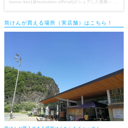
tsutsu-ken
(@tsutsuken.official)がシェアした投稿 –
2020
筒けんが買える場所（実店舗）はこちら！