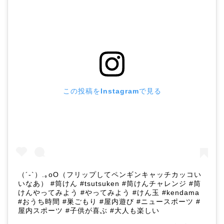
この投稿をInstagramで見る
（´-`）.｡oO（フリップしてペンギンキャッチカッコい
いなあ） #筒けん #tsutsuken #筒けんチャレンジ #筒
けんやってみよう #やってみよう #けん玉 #kendama
#おうち時間 #巣ごもり #屋内遊び #ニュースポーツ #
屋内スポーツ #子供が喜ぶ #大人も楽しい