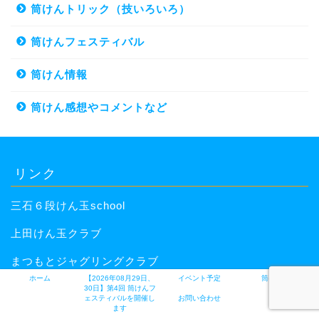
筒けんトリック（技いろいろ）
筒けんフェスティバル
筒けん情報
筒けん感想やコメントなど
リンク
三石６段けん玉school
上田けん玉クラブ
まつもとジャグリングクラブ
ホーム
【2026年08月29日、
イベント予定
筒けんとは
30日】第4回 筒けんフ
ェスティバルを開催し
お問い合わせ
ます