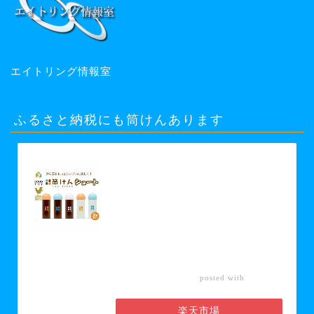
エイトリング情報室
ふるさと納税にも筒けんあります
【ふるさと納税】【グッド・トイ
2021 多世代交流賞受賞】自宅で軽ス
ポーツ＆免疫力UP！ニュースポーツ
「筒けん」ショート2本セット 【 お
もちゃ 遊び 大人 子供 キッズ 屋内遊
び けん玉 ニュースポーツ 初心者 上
級者 】 お届け：30日以内に発送い
たします
カエレ
posted with
バ
楽天市場