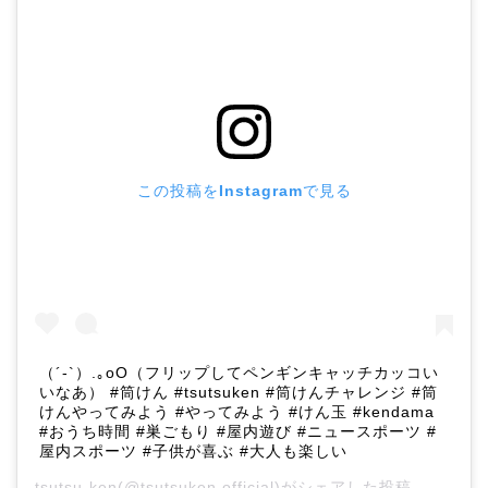
この投稿をInstagramで見る
（´-`）.｡oO（フリップしてペンギンキャッチカッコい
いなあ） #筒けん #tsutsuken #筒けんチャレンジ #筒
けんやってみよう #やってみよう #けん玉 #kendama
#おうち時間 #巣ごもり #屋内遊び #ニュースポーツ #
屋内スポーツ #子供が喜ぶ #大人も楽しい
tsutsu-ken
(@tsutsuken.official)がシェアした投稿 –
2020