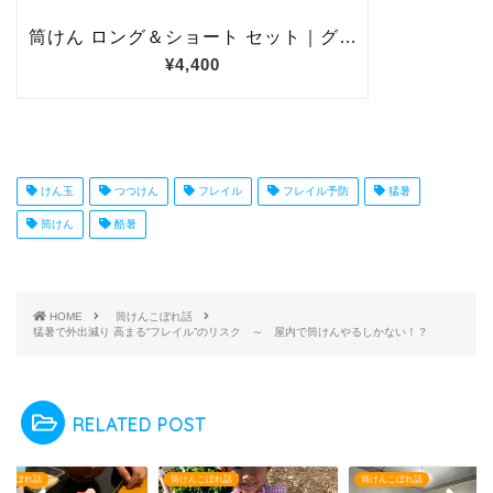
けん玉
つつけん
フレイル
フレイル予防
猛暑
筒けん
酷暑
HOME
筒けんこぼれ話
猛暑で外出減り 高まる“フレイル”のリスク ～ 屋内で筒けんやるしかない！？
RELATED POST
んこぼれ話
筒けんこぼれ話
筒けんこぼれ話