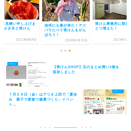
暑お見舞い申し上げま
筒けん事務所に部屋
信州にも春が来た！アス
 #かき氷と筒けん
とつ増えた！
パラたべて筒けんをがん
ばろう！
2022年8月9日
2023年12
2024年4月12日
【筒けんSHOP】玉のまとめ買い3個を
追加しました
７月２６日（金）はアリオ上田で「夏休
み 親子で家族で健康づくり」イベン
ト...