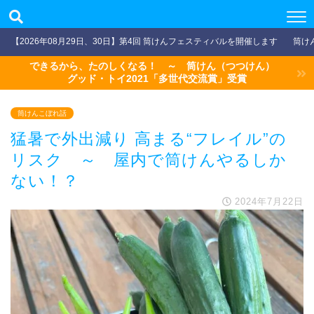
【2026年08月29日、30日】第4回 筒けんフェスティバルを開催します
筒け
できるから、たのしくなる！ ～ 筒けん（つつけん）
グッド・トイ2021「多世代交流賞」受賞
筒けんこぼれ話
猛暑で外出減り 高まる“フレイル”の
リスク ～ 屋内で筒けんやるしか
ない！？
2024年7月22日