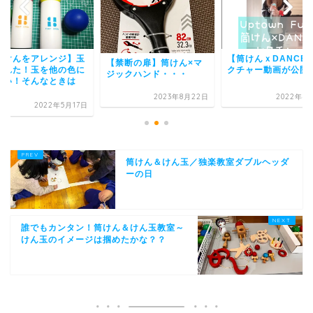
【筒けんｘDANCE】レ
【筒けんをアレンジ
禁断の扉】筒けん×マ
クチャー動画が公開♪
が割れた！玉を他の
ックハンド・・・
したい！そんなとき
コ...
2023年8月22日
2022年4月17日
2022年5
筒けん＆けん玉／独楽教室ダブルヘッダ
ーの日
誰でもカンタン！筒けん＆けん玉教室～
けん玉のイメージは掴めたかな？？