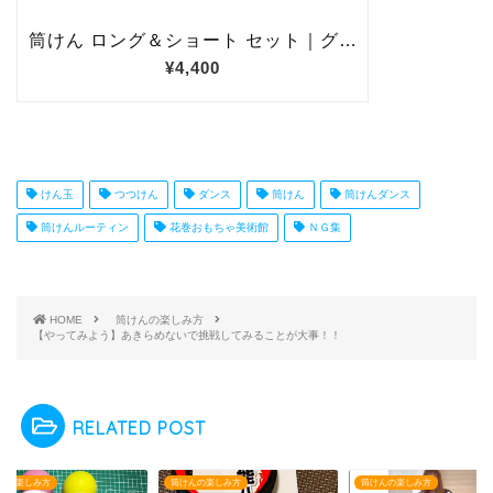
けん玉
つつけん
ダンス
筒けん
筒けんダンス
筒けんルーティン
花巻おもちゃ美術館
ＮＧ集
HOME
筒けんの楽しみ方
【やってみよう】あきらめないで挑戦してみることが大事！！
RELATED POST
んの楽しみ方
筒けんの楽しみ方
筒けんの楽しみ方