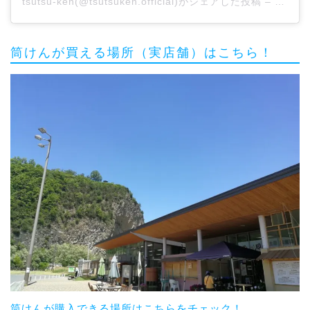
tsutsu-ken
(@tsutsuken.official)がシェアした投稿 –
2020
筒けんが買える場所（実店舗）はこちら！
筒けんが購入できる場所はこちらをチェック！