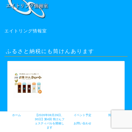
エイトリング情報室
ふるさと納税にも筒けんあります
【ふるさと納税】【グッド・トイ
2021 多世代交流賞受賞】自宅で軽ス
ポーツ＆免疫力UP！ニュースポーツ
「筒けん」ショート2本セット 【 お
もちゃ 遊び 大人 子供 キッズ 屋内遊
び けん玉 ニュースポーツ 初心者 上
級者 】 お届け：30日以内に発送い
たします
ホーム
【2026年08月29日、
イベント予定
筒けんとは
カエレ
posted with
30日】第4回 筒けんフ
バ
ェスティバルを開催し
お問い合わせ
ます
楽天市場