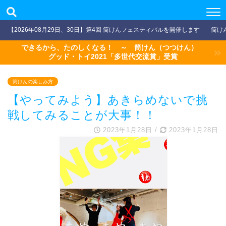
【2026年08月29日、30日】第4回 筒けんフェスティバルを開催します
筒け
できるから、たのしくなる！ ～ 筒けん（つつけん）
グッド・トイ2021「多世代交流賞」受賞
筒けんの楽しみ方
【やってみよう】あきらめないで挑
戦してみることが大事！！
2023年1月28日
/
2023年1月28日